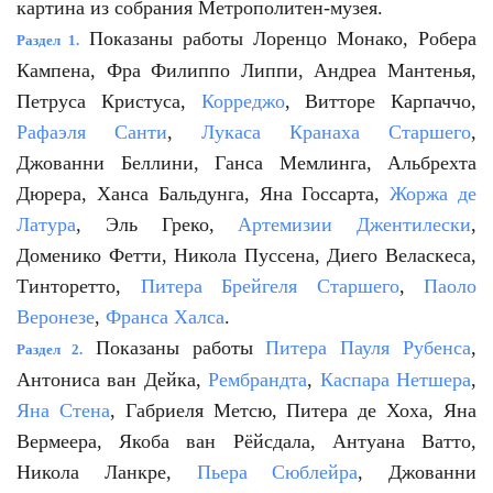
картина из собрания Метрополитен-музея.
Показаны работы Лоренцо Монако, Робера
Раздел 1.
Кампена, Фра Филиппо Липпи, Андреа Мантенья,
Петруса Кристуса,
Корреджо
, Витторе Карпаччо,
Рафаэля Санти
,
Лукаса Кранаха Старшего
,
Джованни Беллини, Ганса Мемлинга, Альбрехта
Дюрера, Ханса Бальдунга, Яна Госсарта,
Жоржа де
Латура
, Эль Греко,
Артемизии Джентилески
,
Доменико Фетти, Никола Пуссена, Диего Веласкеса,
Тинторетто,
Питера Брейгеля Старшего
,
Паоло
Веронезе
,
Франса Халса
.
Показаны работы
Питера Пауля Рубенса
,
Раздел 2.
Антониса ван Дейка,
Рембрандта
,
Каспара Нетшера
,
Яна Стена
, Габриеля Метсю, Питера де Хоха, Яна
Вермеера, Якоба ван Рёйсдала, Антуана Ватто,
Никола Ланкре,
Пьера Сюблейра
, Джованни