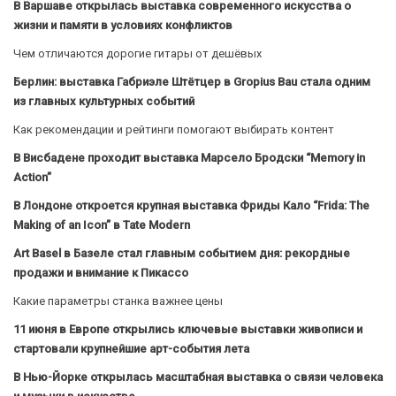
В Варшаве открылась выставка современного искусства о
жизни и памяти в условиях конфликтов
Чем отличаются дорогие гитары от дешёвых
Берлин: выставка Габриэле Штётцер в Gropius Bau стала одним
из главных культурных событий
Как рекомендации и рейтинги помогают выбирать контент
В Висбадене проходит выставка Марсело Бродски “Memory in
Action”
В Лондоне откроется крупная выставка Фриды Кало “Frida: The
Making of an Icon” в Tate Modern
Art Basel в Базеле стал главным событием дня: рекордные
продажи и внимание к Пикассо
Какие параметры станка важнее цены
11 июня в Европе открылись ключевые выставки живописи и
стартовали крупнейшие арт-события лета
В Нью-Йорке открылась масштабная выставка о связи человека