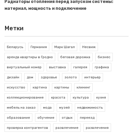
Радиаторы отопления перед запуском системы:
материал, мощность и подключение
Метки
Беларусь
Германия
Марк Шагал
Несвиж
аренда квартиры в Гродно
беговая дорожка
бизнес
виртуальный номер
выставка
галерея
графика
дизайн
дом
здоровье
золото
интерьер
искусство
картина
картины
клининг
коллекционирование
красота
культура
кухня
мебель на заказ
мода
музей
недвижимость
образование
обучение
отдых
переезд
проверка контрагентов
развлечение
развлечения