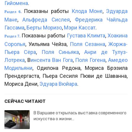
Гийомена
.
Показаны работы
Клода Моне
,
Эдуарда
Раздел 6.
Мане
,
Альфреда Сислея
,
Фредерика Чайльда
Гассама
,
Берты Моризо
,
Мэри Кассат
.
Показаны работы
Густава Климта
,
Хоакина
Раздел 7.
Соролья
, Уильяма Чейза,
Поля Сезанна
,
Жоржа-
Пьера Сёра
,
Поля Синьяка
,
Анри де Тулуз-
Лотрека
, В
инсента Ван Гога
,
Поля Гогена
,
Амедео
Модильяни
, Одилона Редона, Мориса Брэзила
Прендергаста, Пьера Сесиля Пюви де Шаванна,
Мориса Дени,
Эдуара Вюйара
.
СЕЙЧАС ЧИТАЮТ
В Варшаве открылась выставка современного
искусства о жизни…