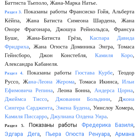
Баттиста Тьеполо, Жана-Марка Натье.
Показаны работы Франсиско Гойя, Альберта
Раздел 3.
Кёйпа, Жана Батиста Симеона Шардена, Жана
Оноре Фрагонара, Джошуа Рейнольдса, Франсуа
Буше, Жана-Батиста Грёза,
Каспара Давида
Фридриха
, Жана Огюста Доминика Энгра, Томаса
Гейнсборо, Джон Констебля,
Камиля Коро
,
Александра Кабанеля.
Показаны работы
Гюстава Курбе
, Теодор
Раздел 4.
Руссо, Ж
ана-Леона Жерома
, Томаса Икинса,
Ильи
Ефимовича Репина
, Леона Бонна,
Андерса Цорна
,
Джеймса Тиссо
,
Джованни Больдини
, Д
жона
Сингера Сарджента
,
Эжена Будена
, Уинслоу Хомера,
Камиля Писсарро
,
Джулиана Олдена Уира
.
Показаны работы
Фредерика Базиля
,
Раздел 5.
Эдгара Дега
,
Пьера Огюста Ренуара
,
Армана