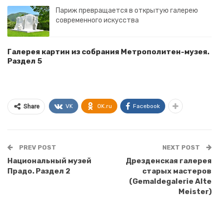
Париж превращается в открытую галерею
современного искусства
Галерея картин из собрания Метрополитен-музея.
Раздел 5
VK
OK.ru
Facebook
Share
PREV POST
NEXT POST
Национальный музей
Дрезденская галерея
Прадо. Раздел 2
старых мастеров
(Gemaldegalerie Alte
Meister)