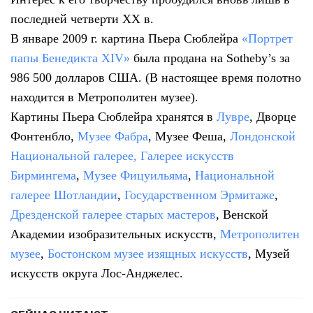
последней четверти XX в.
В январе 2009 г. картина Пьера Сюблейра
«Портрет
папы Бенедикта XIV»
была продана на Sotheby’s за
986 500 долларов США. (В настоящее время полотно
находится в Метрополитен музее).
Картины Пьера Сюблейра хранятся в
Лувре
, Дворце
Фонтенбло,
Музее Фабра
, Музее Феша,
Лондонской
Национальной галерее,
Галерее искусств
Бирмингема
,
Музее Фицуильяма
,
Национальной
галерее Шотландии
,
Государственном Эрмитаже
,
Дрезденской галерее старых мастеров
, Венской
Академии изобразительных искусств,
Метрополитен
музее
,
Бостонском музее изящных искусств
, Музей
искусств округа Лос-Анджелес.