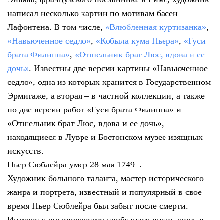
написал несколько картин по мотивам басен
Лафонтена. В том числе,
«Влюбленная куртизанка»
,
«Навьюченное седло»
,
«Кобыла кума Пьера»
,
«Гуси
брата Филиппа»
,
«Отшельник брат Люс, вдова и ее
дочь»
. Известны две версии картины «Навьюченное
седло», одна из которых хранится в Государственном
Эрмитаже, а вторая – в частной коллекции, а также
по две версии работ «Гуси брата Филиппа» и
«Отшельник брат Люс, вдова и ее дочь»,
находящиеся в Лувре и Бостонском музее изящных
искусств.
Пьер Сюблейра умер 28 мая 1749 г.
Художник большого таланта, мастер исторического
жанра и портрета, известный и популярный в свое
время Пьер Сюблейра был забыт после смерти.
Интерес к его творчеству пробудился вновь лишь в