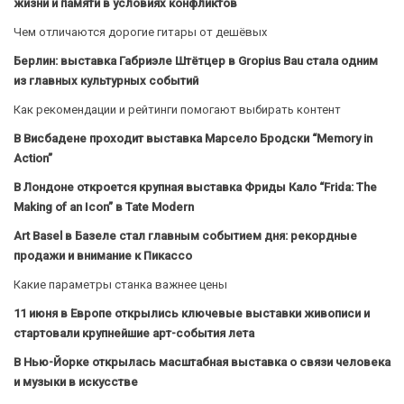
жизни и памяти в условиях конфликтов
Чем отличаются дорогие гитары от дешёвых
Берлин: выставка Габриэле Штётцер в Gropius Bau стала одним
из главных культурных событий
Как рекомендации и рейтинги помогают выбирать контент
В Висбадене проходит выставка Марсело Бродски “Memory in
Action”
В Лондоне откроется крупная выставка Фриды Кало “Frida: The
Making of an Icon” в Tate Modern
Art Basel в Базеле стал главным событием дня: рекордные
продажи и внимание к Пикассо
Какие параметры станка важнее цены
11 июня в Европе открылись ключевые выставки живописи и
стартовали крупнейшие арт-события лета
В Нью-Йорке открылась масштабная выставка о связи человека
и музыки в искусстве