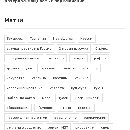
материал, мощность и подключение
Метки
Беларусь
Германия
Марк Шагал
Несвиж
аренда квартиры в Гродно
беговая дорожка
бизнес
виртуальный номер
выставка
галерея
графика
дизайн
дом
здоровье
золото
интерьер
искусство
картина
картины
клининг
коллекционирование
красота
культура
кухня
мебель на заказ
мода
музей
недвижимость
образование
обучение
отдых
переезд
проверка контрагентов
развлечение
развлечения
реклама в соцсетях
ремонт ИБП
рисование
спорт