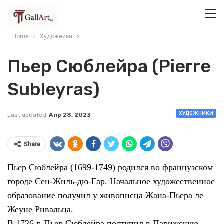
Home
Художники
Пьер Сюблейра (Pierre
Subleyras)
ХУДОЖНИКИ
Last updated
Апр 28, 2023
Share
Пьер Сюблейра (1699-1749) родился во французском
городе Сен-Жиль-дю-Гар. Начальное художественное
образование получил у живописца Жана-Пьера ле
Жеуне Ривальца.
В 1726 г. Пьер Сюблейра поступил в Парижскую