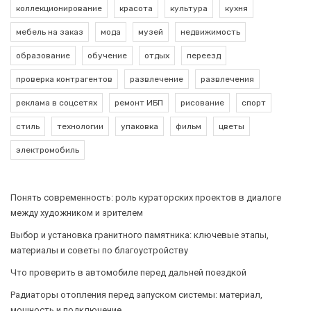
коллекционирование
красота
культура
кухня
мебель на заказ
мода
музей
недвижимость
образование
обучение
отдых
переезд
проверка контрагентов
развлечение
развлечения
реклама в соцсетях
ремонт ИБП
рисование
спорт
стиль
технологии
упаковка
фильм
цветы
электромобиль
Понять современность: роль кураторских проектов в диалоге
между художником и зрителем
Выбор и установка гранитного памятника: ключевые этапы,
материалы и советы по благоустройству
Что проверить в автомобиле перед дальней поездкой
Радиаторы отопления перед запуском системы: материал,
мощность и подключение