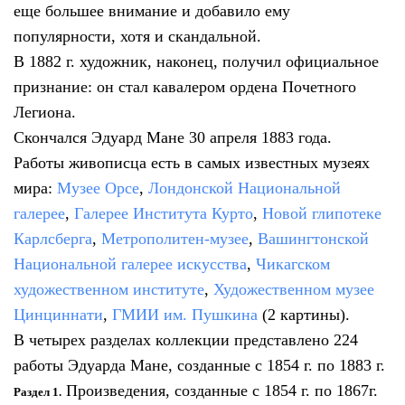
еще большее внимание и добавило ему
популярности, хотя и скандальной.
В 1882 г. художник, наконец, получил официальное
признание: он стал кавалером ордена Почетного
Легиона.
Скончался Эдуард Мане 30 апреля 1883 года.
Работы живописца есть в самых известных музеях
мира:
Музее Орсе
,
Лондонской Национальной
галерее
,
Галерее Института Курто
,
Новой глипотеке
Карлсберга
,
Метрополитен-музее
,
Вашингтонской
Национальной галерее искусства
,
Чикагском
художественном институте
,
Художественном музее
Цинциннати
,
ГМИИ им. Пушкина
(2 картины).
В четырех разделах коллекции представлено 224
работы Эдуарда Мане, созданные с 1854 г. по 1883 г.
Произведения, созданные с 1854 г. по 1867г.
Раздел 1.