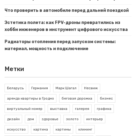
Что проверить в автомобиле перед дальней поездкой
Эстетика полета: как FPV-дроны превратились из
хобби инженеров в инструмент цифрового искусства
Радиаторы отопления перед запуском системы:
материал, мощность и подключение
Метки
Беларусь
Германия
Марк Шагал
Несвиж
аренда квартиры в Гродно
беговая дорожка
бизнес
виртуальный номер
выставка
галерея
графика
дизайн
дом
здоровье
золото
интерьер
искусство
картина
картины
клининг