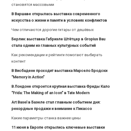
становятся массовыми
В Варшаве открылась выставка современного
искусства о жизни и памяти в условиях конфликтов
Чем отличаются дорогие гитары от дешёвых
Берлин: выставка Габриэле Штётцер в Gropius Bau
стала одним из главных культурных событий
Как рекомендации и рейтинги помогают выбирать
контент
В Висбадене проходит выставка Марсело Бродски
“Memory in Action”
В Лондоне откроется крупная выставка Фриды Кало
“Frida: The Making of an Icon” в Tate Modern
Art Basel в Базеле стал главным событием дня:
рекордные продажи и внимание к Пикассо
Какие параметры станка важнее цены
11 июня в Европе открылись ключевые выставки