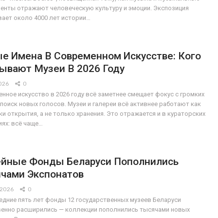
енты отражают человеческую культуру и эмоции. Экспозиция
ает около 4000 лет истории…
е Имена В Современном Искусстве: Кого
ывают Музеи В 2026 Году
026
0
нное искусство в 2026 году всё заметнее смещает фокус с громких
 поиск новых голосов. Музеи и галереи всё активнее работают как
и открытия, а не только хранения. Это отражается и в кураторских
иях: всё чаще…
йные Фонды Беларуси Пополнились
чами Экспонатов
 2026
0
едние пять лет фонды 12 государственных музеев Беларуси
енно расширились — коллекции пополнились тысячами новых