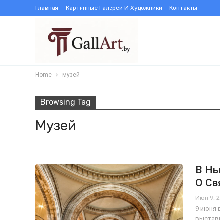
Главная
Картинные Галереи И Художники
Контакты
Home
музей
Browsing Tag
Музей
В Нь
О Св
Июн 9, 
9 июня 
выставк