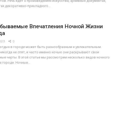
тов. Речь идет о произведениях искусства, архивных документах,
тах декоративно-прикладного…
бываемые Впечатления Ночной Жизни
да
2023
0
отдых в городе может быть разнообразным и увлекательным.
никогда не спят, и часто именно ночью они раскрывают свои
ные черты. В этой статье мы рассмотрим несколько видов ночного
в городе. Ночные…