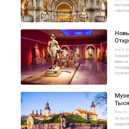
инструм
охватыв
Новы
Откр
Апр 3, 2
Совреме
имен на
площадк
стратег
Музе
Тыся
Фев 25,
За посл
существ