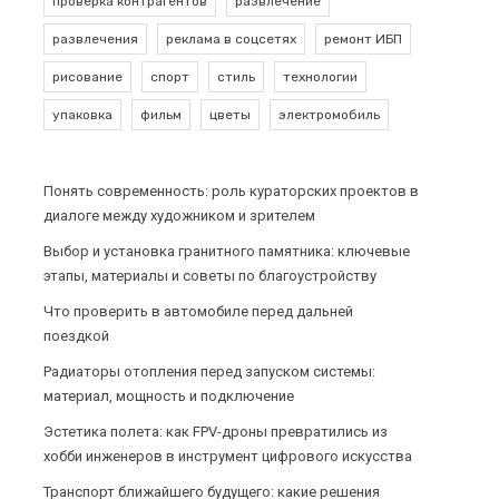
проверка контрагентов
развлечение
развлечения
реклама в соцсетях
ремонт ИБП
рисование
спорт
стиль
технологии
упаковка
фильм
цветы
электромобиль
Понять современность: роль кураторских проектов в
диалоге между художником и зрителем
Выбор и установка гранитного памятника: ключевые
этапы, материалы и советы по благоустройству
Что проверить в автомобиле перед дальней
поездкой
Радиаторы отопления перед запуском системы:
материал, мощность и подключение
Эстетика полета: как FPV-дроны превратились из
хобби инженеров в инструмент цифрового искусства
Транспорт ближайшего будущего: какие решения