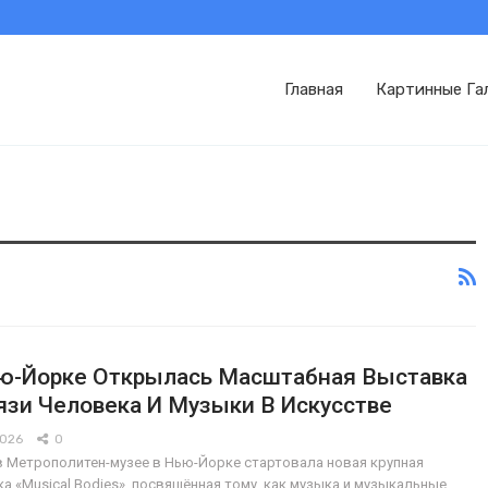
Главная
Картинные Га
ю-Йорке Открылась Масштабная Выставка
язи Человека И Музыки В Искусстве
2026
0
в Метрополитен-музее в Нью-Йорке стартовала новая крупная
а «Musical Bodies», посвящённая тому, как музыка и музыкальные