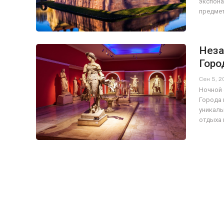
экспона
предме
Неза
Горо
Сен 5, 
Ночной 
Города 
уникаль
отдыха 