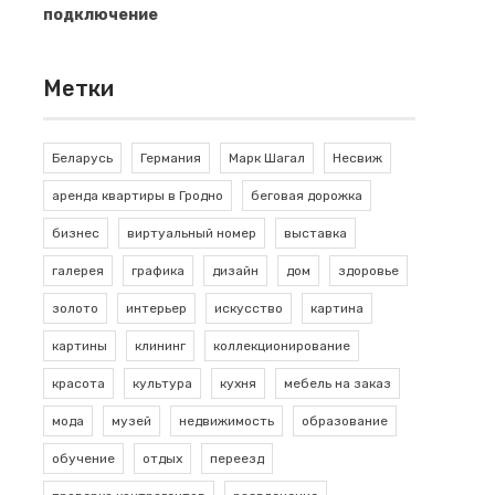
подключение
Метки
Беларусь
Германия
Марк Шагал
Несвиж
аренда квартиры в Гродно
беговая дорожка
бизнес
виртуальный номер
выставка
галерея
графика
дизайн
дом
здоровье
золото
интерьер
искусство
картина
картины
клининг
коллекционирование
красота
культура
кухня
мебель на заказ
мода
музей
недвижимость
образование
обучение
отдых
переезд