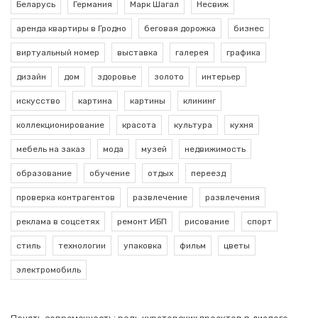
Беларусь
Германия
Марк Шагал
Несвиж
аренда квартиры в Гродно
беговая дорожка
бизнес
виртуальный номер
выставка
галерея
графика
дизайн
дом
здоровье
золото
интерьер
искусство
картина
картины
клининг
коллекционирование
красота
культура
кухня
мебель на заказ
мода
музей
недвижимость
образование
обучение
отдых
переезд
проверка контрагентов
развлечение
развлечения
реклама в соцсетях
ремонт ИБП
рисование
спорт
стиль
технологии
упаковка
фильм
цветы
электромобиль