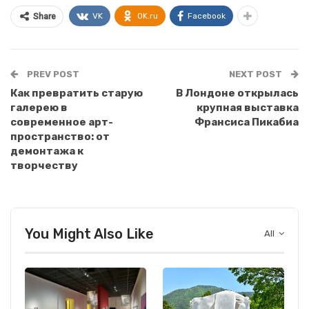
VK
OK.ru
Facebook
Share
PREV POST
NEXT POST
Как превратить старую
В Лондоне открылась
галерею в
крупная выставка
современное арт-
Франсиса Пикабиа
пространство: от
демонтажа к
творчеству
You Might Also Like
All