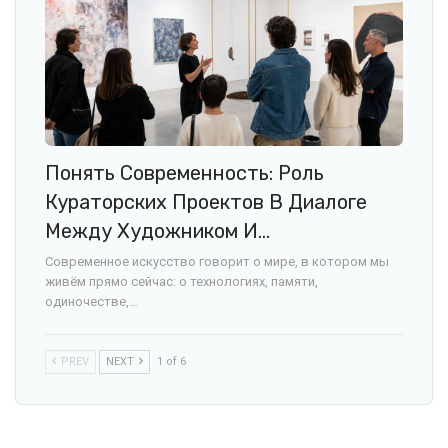
Понять Современность: Роль
Кураторских Проектов В Диалоге
Между Художником И…
Современное искусство говорит о мире, в котором мы
живём прямо сейчас: о технологиях, памяти,
одиночестве,…
PREV
NEXT
1 of 6