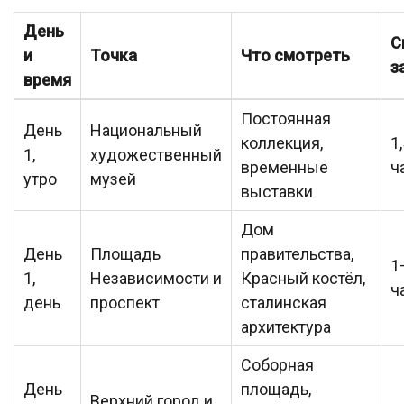
День
С
и
Точка
Что смотреть
з
время
Постоянная
День
Национальный
коллекция,
1
1,
художественный
временные
ч
утро
музей
выставки
Дом
День
Площадь
правительства,
1
1,
Независимости и
Красный костёл,
ч
день
проспект
сталинская
архитектура
Соборная
День
площадь,
Верхний город и