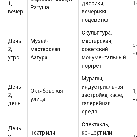
1,
дворики,
1
Ратуша
вечер
вечерняя
подсветка
Скульптура,
День
Музей-
мастерская,
о
2,
мастерская
советский
ч
утро
Азгура
монументальный
портрет
Муралы,
День
индустриальная
Октябрьская
1
2,
застройка, кафе,
улица
ч
день
галерейная
среда
Спектакль,
День
Театр или
концерт или
2,
1