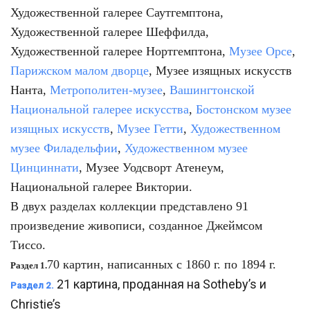
Художественной галерее Саутгемптона,
Художественной галерее Шеффилда,
Художественной галерее Нортгемптона,
Музее Орсе
,
Парижском малом дворце
, Музее изящных искусств
Нанта,
Метрополитен-музее
,
Вашингтонской
Национальной галерее искусства
,
Бостонском музее
изящных искусств
,
Музее Гетти
,
Художественном
музее Филадельфии
,
Художественном музее
Цинциннати
, Музее Уодсворт Атенеум,
Национальной галерее Виктории.
В двух разделах коллекции представлено 91
произведение живописи, созданное Джеймсом
Тиссо.
70 картин, написанных с 1860 г. по 1894 г.
Раздел 1.
21 картина, проданная на Sotheby’s и
Раздел 2.
Christie’s