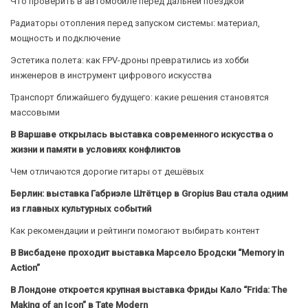
Что проверить в автомобиле перед дальней поездкой
Радиаторы отопления перед запуском системы: материал,
мощность и подключение
Эстетика полета: как FPV-дроны превратились из хобби
инженеров в инструмент цифрового искусства
Транспорт ближайшего будущего: какие решения становятся
массовыми
В Варшаве открылась выставка современного искусства о
жизни и памяти в условиях конфликтов
Чем отличаются дорогие гитары от дешёвых
Берлин: выставка Габриэле Штётцер в Gropius Bau стала одним
из главных культурных событий
Как рекомендации и рейтинги помогают выбирать контент
В Висбадене проходит выставка Марсело Бродски “Memory in
Action”
В Лондоне откроется крупная выставка Фриды Кало “Frida: The
Making of an Icon” в Tate Modern