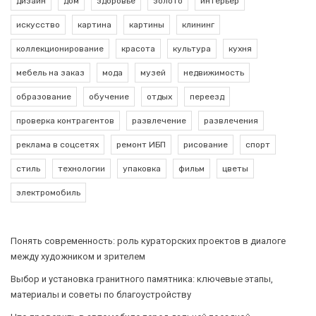
дизайн
дом
здоровье
золото
интерьер
искусство
картина
картины
клининг
коллекционирование
красота
культура
кухня
мебель на заказ
мода
музей
недвижимость
образование
обучение
отдых
переезд
проверка контрагентов
развлечение
развлечения
реклама в соцсетях
ремонт ИБП
рисование
спорт
стиль
технологии
упаковка
фильм
цветы
электромобиль
Понять современность: роль кураторских проектов в диалоге
между художником и зрителем
Выбор и установка гранитного памятника: ключевые этапы,
материалы и советы по благоустройству