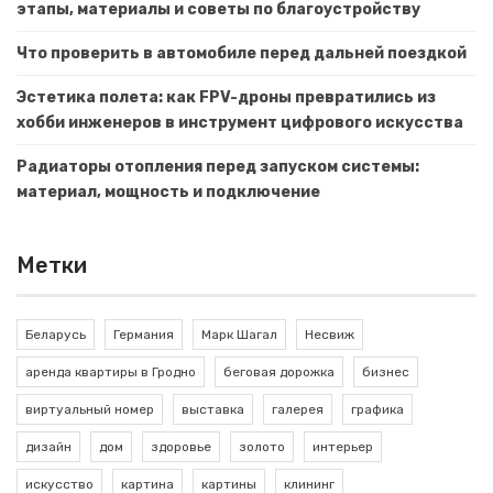
этапы, материалы и советы по благоустройству
Что проверить в автомобиле перед дальней поездкой
Эстетика полета: как FPV-дроны превратились из
хобби инженеров в инструмент цифрового искусства
Радиаторы отопления перед запуском системы:
материал, мощность и подключение
Метки
Беларусь
Германия
Марк Шагал
Несвиж
аренда квартиры в Гродно
беговая дорожка
бизнес
виртуальный номер
выставка
галерея
графика
дизайн
дом
здоровье
золото
интерьер
искусство
картина
картины
клининг