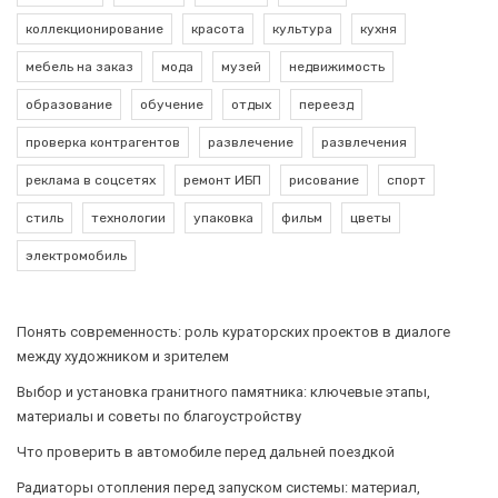
коллекционирование
красота
культура
кухня
мебель на заказ
мода
музей
недвижимость
образование
обучение
отдых
переезд
проверка контрагентов
развлечение
развлечения
реклама в соцсетях
ремонт ИБП
рисование
спорт
стиль
технологии
упаковка
фильм
цветы
электромобиль
Понять современность: роль кураторских проектов в диалоге
между художником и зрителем
Выбор и установка гранитного памятника: ключевые этапы,
материалы и советы по благоустройству
Что проверить в автомобиле перед дальней поездкой
Радиаторы отопления перед запуском системы: материал,