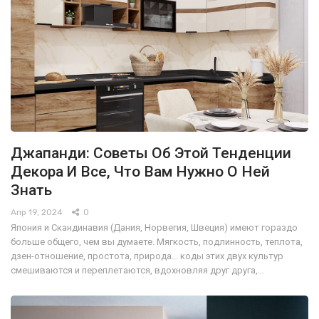
Джапанди: Советы Об Этой Тенденции
Декора И Все, Что Вам Нужно О Ней
Знать
Апр 19, 2024
0
Япония и Скандинавия (Дания, Норвегия, Швеция) имеют гораздо
больше общего, чем вы думаете. Мягкость, подлинность, теплота,
дзен-отношение, простота, природа... коды этих двух культур
смешиваются и переплетаются, вдохновляя друг друга,…