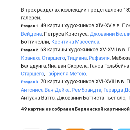
В трех разделах коллекции представлено 18
галереи.
49 картин художников XIV-XV в.в. П
Раздел 1.
Вейдена
, Петруса Кристуса,
Джованни Белл
Боттичелли,
Квентина Массейса
.
63 картины художников XV-XVII в.в.
Раздел 2.
Кранаха Старшего
,
Тициана
,
Рафаэля
, Мабюз
Бальдунга, Яна ван Скорела, Ганса Гольбейн
Старшего
,
Габриеля Метсю
.
70 картин художников XVI-XVIII в.в.
Раздел 3
.
Антониса Ван Дейка
,
Рембрандта
,
Герарда Д
Антуана Ватто, Джованни Баттиста Тьеполо,
49 картин из собрания Берлинской картинной 