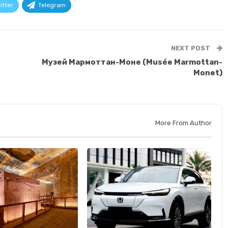
itter
Telegram
NEXT POST
Музей Мармоттан-Моне (Musée Marmottan-
Monet)
More From Author