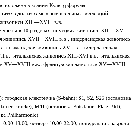
асположена в здании Культурфорума.
анится одна из самых значительных коллекций
живописи XIII—XVIII в.в.
мещены в 10 разделах: немецкая живопись XIII—XVI
ая живопись XVII—XVIII в.в., нидерландская живопись
, фламандская живопись XVII в., нидерландская
I в., итальянская живопись XIII-XVI в.в., итальянская
сь XV—XVIII в.в., французская живопись XV—XVIII
; городская электричка (S-bahn): S1, S2, S25 (остановка
damer Brucke), M41 (остановка Potsdamer Platz Bhf),
ка Philharmonie)
-10:00-18:00; четверг-10:00-22:00; понедельник-закрыта