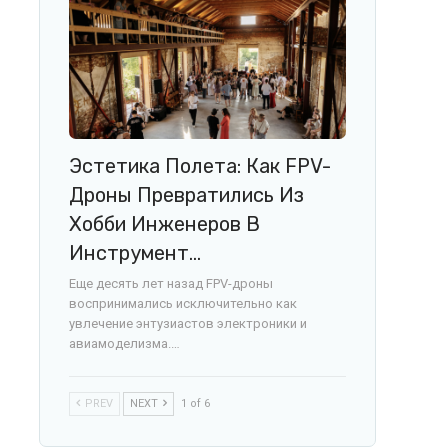
Эстетика Полета: Как FPV-
Дроны Превратились Из
Хобби Инженеров В
Инструмент…
Еще десять лет назад FPV-дроны
воспринимались исключительно как
увлечение энтузиастов электроники и
авиамоделизма.…
PREV
NEXT
1 of 6