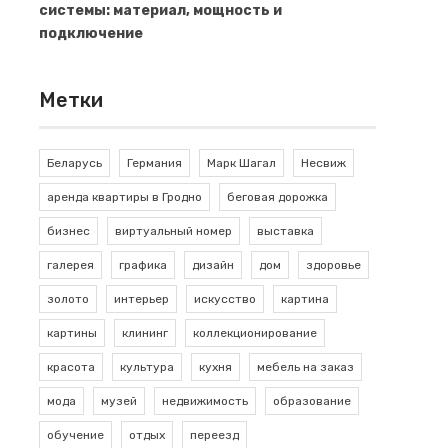
системы: материал, мощность и
подключение
Метки
Беларусь
Германия
Марк Шагал
Несвиж
аренда квартиры в Гродно
беговая дорожка
бизнес
виртуальный номер
выставка
галерея
графика
дизайн
дом
здоровье
золото
интерьер
искусство
картина
картины
клининг
коллекционирование
красота
культура
кухня
мебель на заказ
мода
музей
недвижимость
образование
обучение
отдых
переезд