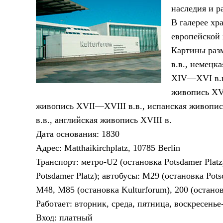
наследия и р
В галерее хр
европейской 
Картины раз
в.в., немецк
XIV—XVI в.в.
живопись XVI
живопись XVII—XVIII в.в., испанская живопи
в.в., английская живопись XVIII в.
Дата основания: 1830
Адрес: Matthaikirchplatz, 10785 Berlin
Транспорт: метро-U2 (остановка Potsdamer Platz)
Potsdamer Platz); автобусы: M29 (остановка Pots
M48, M85 (остановка Kulturforum), 200 (останов
Работает: вторник, среда, пятница, воскресенье
Вход: платный