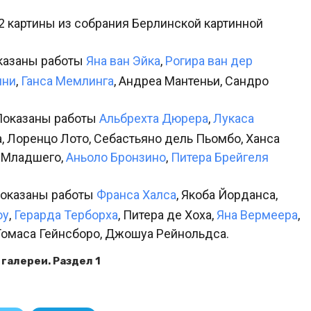
2 картины из собрания Берлинской картинной
оказаны работы
Яна ван Эйка
,
Рогира ван дер
ини
,
Ганса Мемлинга
, Андреа Мантеньи, Сандро
 Показаны работы
Альбрехта Дюрера
,
Лукаса
а, Лоренцо Лото, Себастьяно дель Пьомбо, Ханса
а Младшего,
Аньоло Бронзино
,
Питера Брейгеля
 Показаны работы
Франса Халса
, Якоба Йорданса,
оу
,
Герарда Терборха
, Питера де Хоха,
Яна Вермеера
,
 Томаса Гейнсборо, Джошуа Рейнольдса.
галереи. Раздел 1