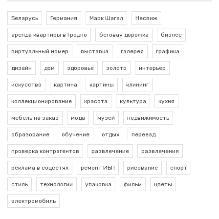
Беларусь
Германия
Марк Шагал
Несвиж
аренда квартиры в Гродно
беговая дорожка
бизнес
виртуальный номер
выставка
галерея
графика
дизайн
дом
здоровье
золото
интерьер
искусство
картина
картины
клининг
коллекционирование
красота
культура
кухня
мебель на заказ
мода
музей
недвижимость
образование
обучение
отдых
переезд
проверка контрагентов
развлечение
развлечения
реклама в соцсетях
ремонт ИБП
рисование
спорт
стиль
технологии
упаковка
фильм
цветы
электромобиль