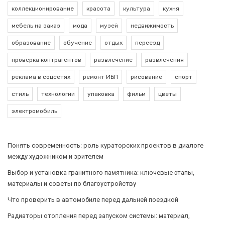
коллекционирование
красота
культура
кухня
мебель на заказ
мода
музей
недвижимость
образование
обучение
отдых
переезд
проверка контрагентов
развлечение
развлечения
реклама в соцсетях
ремонт ИБП
рисование
спорт
стиль
технологии
упаковка
фильм
цветы
электромобиль
Понять современность: роль кураторских проектов в диалоге
между художником и зрителем
Выбор и установка гранитного памятника: ключевые этапы,
материалы и советы по благоустройству
Что проверить в автомобиле перед дальней поездкой
Радиаторы отопления перед запуском системы: материал,