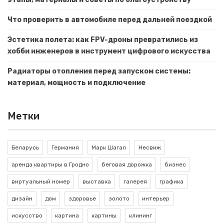
Что проверить в автомобиле перед дальней поездкой
Эстетика полета: как FPV-дроны превратились из
хобби инженеров в инструмент цифрового искусства
Радиаторы отопления перед запуском системы:
материал, мощность и подключение
Метки
Беларусь
Германия
Марк Шагал
Несвиж
аренда квартиры в Гродно
беговая дорожка
бизнес
виртуальный номер
выставка
галерея
графика
дизайн
дом
здоровье
золото
интерьер
искусство
картина
картины
клининг