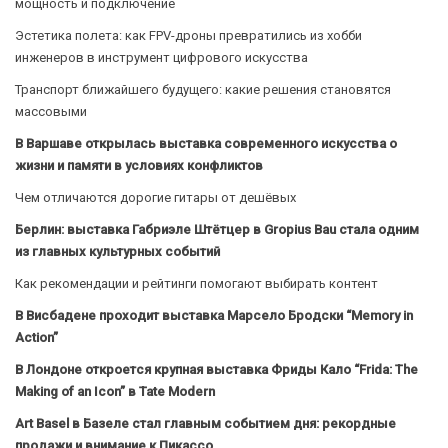
мощность и подключение
Эстетика полета: как FPV-дроны превратились из хобби
инженеров в инструмент цифрового искусства
Транспорт ближайшего будущего: какие решения становятся
массовыми
В Варшаве открылась выставка современного искусства о
жизни и памяти в условиях конфликтов
Чем отличаются дорогие гитары от дешёвых
Берлин: выставка Габриэле Штётцер в Gropius Bau стала одним
из главных культурных событий
Как рекомендации и рейтинги помогают выбирать контент
В Висбадене проходит выставка Марсело Бродски “Memory in
Action”
В Лондоне откроется крупная выставка Фриды Кало “Frida: The
Making of an Icon” в Tate Modern
Art Basel в Базеле стал главным событием дня: рекордные
продажи и внимание к Пикассо