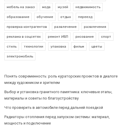
мебель на заказ
мода
музей
недвижимость
образование
обучение
отдых
переезд
проверка контрагентов
развлечение
развлечения
реклама в соцсетях
ремонт ИБП
рисование
спорт
стиль
технологии
упаковка
фильм
цветы
электромобиль
Понять современность: роль кураторских проектов в диалоге
между художником и зрителем
Выбор и установка гранитного памятника: ключевые этапы,
материалы и советы по благоустройству
Что проверить в автомобиле перед дальней поездкой
Радиаторы отопления перед запуском системы: материал,
мощность и подключение