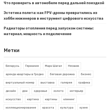
Что проверить в автомобиле перед дальней поездкой
Эстетика полета: как FPV-дроны превратились из
хобби инженеров в инструмент цифрового искусства
Радиаторы отопления перед запуском системы:
материал, мощность и подключение
Метки
Беларусь
Германия
Марк Шагал
Несвиж
аренда квартиры в Гродно
беговая дорожка
бизнес
виртуальный номер
выставка
галерея
графика
дизайн
дом
здоровье
золото
интерьер
искусство
картина
картины
клининг
коллекционирование
красота
культура
кухня