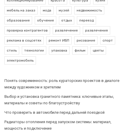
коллекционирование
красота
культура
кухня
мебель на заказ
мода
музей
недвижимость
образование
обучение
отдых
переезд
проверка контрагентов
развлечение
развлечения
реклама в соцсетях
ремонт ИБП
рисование
спорт
стиль
технологии
упаковка
фильм
цветы
электромобиль
Понять современность: роль кураторских проектов в диалоге
между художником и зрителем
Выбор и установка гранитного памятника: ключевые этапы,
материалы и советы по благоустройству
Что проверить в автомобиле перед дальней поездкой
Радиаторы отопления перед запуском системы: материал,
мощность и подключение