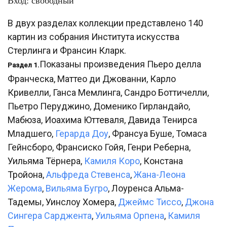
Вход: свободный
В двух разделах коллекции представлено 140
картин из собрания Института искусства
Стерлинга и Франсин Кларк.
Показаны произведения Пьеро делла
Раздел 1.
Франческа, Маттео ди Джованни, Карло
Кривелли, Ганса Мемлинга, Сандро Боттичелли,
Пьетро Перуджино, Доменико Гирландайо,
Мабюза, Иоахима Юттеваля, Давида Тенирса
Младшего,
Герарда Доу
, Франсуа Буше, Томаса
Гейнсборо, Франсиско Гойя, Генри Реберна,
Уильяма Тёрнера,
Камиля Коро
, Констана
Тройона,
Альфреда Стевенса
,
Жана-Леона
Жерома
,
Вильяма Бугро
, Лоуренса Альма-
Тадемы, Уинслоу Хомера,
Джеймс Тиссо
,
Джона
Сингера Сарджента
,
Уильяма Орпена
,
Камиля