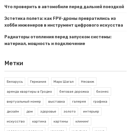
Что проверить в автомобиле перед дальней поездкой
Эстетика полета: как FPV-дроны превратились из
хобби инженеров в инструмент цифрового искусства
Радиаторы отопления перед запуском системы:
материал, мощность и подключение
Метки
Беларусь
Германия
Марк Шагал
Несвиж
аренда квартиры в Гродно
беговая дорожка
бизнес
виртуальный номер
выставка
галерея
графика
дизайн
дом
здоровье
золото
интерьер
искусство
картина
картины
клининг