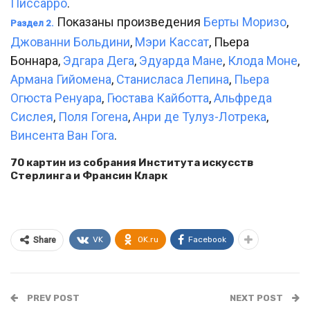
Писсарро
.
Показаны произведения
Берты Моризо
,
Раздел 2.
Джованни Больдини
,
Мэри Кассат
, Пьера
Боннара,
Эдгара Дега
,
Эдуарда Мане
,
Клода Моне
,
Армана Гийомена
,
Станисласа Лепина
,
Пьера
Огюста Ренуара
,
Гюстава Кайботта
,
Альфреда
Сислея
,
Поля Гогена
,
Анри де Тулуз-Лотрека
,
Винсента Ван Гога
.
70 картин из собрания Института искусств
Стерлинга и Франсин Кларк
VK
OK.ru
Facebook
Share
PREV POST
NEXT POST