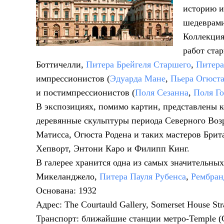
историю и
шедеврами
Коллекция
работ стар
Боттичелли,
Питера Брейгеля Старшего
,
Питера
импрессионистов (
Эдуарда Мане
,
Пьера Огюста
и постимпрессионистов (
Поля Сезанна
,
Поля Го
В экспозициях, помимо картин, представлены 
деревянные скульптуры периода Северного Воз
Матисса, Огюста Родена и таких мастеров Брит
Хепворт, Энтони Каро и Филипп Кинг.
В галерее хранится одна из самых значительны
Микеланджело,
Питера Пауля Рубенса
,
Рембран
Основана: 1932
Адрес: The Courtauld Gallery, Somerset House 
Транспорт: ближайшие станции метро-Temple (Circ