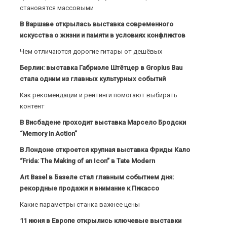
становятся массовыми
В Варшаве открылась выставка современного
искусства о жизни и памяти в условиях конфликтов
Чем отличаются дорогие гитары от дешёвых
Берлин: выставка Габриэле Штётцер в Gropius Bau
стала одним из главных культурных событий
Как рекомендации и рейтинги помогают выбирать
контент
В Висбадене проходит выставка Марсело Бродски
“Memory in Action”
В Лондоне откроется крупная выставка Фриды Кало
“Frida: The Making of an Icon” в Tate Modern
Art Basel в Базеле стал главным событием дня:
рекордные продажи и внимание к Пикассо
Какие параметры станка важнее цены
11 июня в Европе открылись ключевые выставки