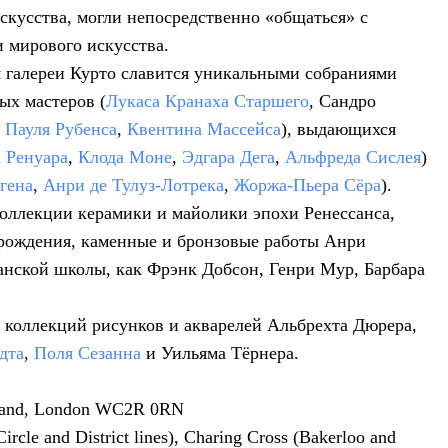
скусства, могли непосредственно «общаться» с
 мирового искусства.
 галереи Курто славится уникальными собраниями
ых мастеров (
Лукаса Кранаха Старшего
, Сандро
 Пауля Рубенса
,
Квентина Массейса
), выдающихся
 Ренуара
,
Клода Моне
,
Эдгара Дега
,
Альфреда Сислея
)
гена
,
Анри де Тулуз-Лотрека
,
Жоржа-Пьера Сёра
).
коллекции керамики и майолики эпохи Ренессанса,
рождения, каменные и бронзовые работы Анри
анской школы, как Фрэнк Добсон, Генри Мур, Барбара
х коллекций рисунков и акварелей Альбрехта Дюрера,
дта
,
Поля Сезанна
и Уильяма Тёрнера.
Strand, London WC2R 0RN
le and District lines), Charing Cross (Bakerloo and