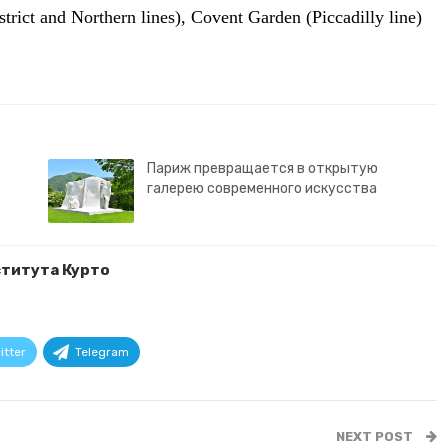
trict and Northern lines), Covent Garden (Piccadilly line)
Париж превращается в открытую
галерею современного искусства
ститута Курто
itter
Telegram
NEXT POST