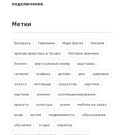
подключение
Метки
Беларусь
Германия
Марк Шагал
Несвиж
аренда квартиры в Гродно
беговая дорожка
бизнес
виртуальный номер
выставка
галерея
графика
дизайн
дом
здоровье
золото
интерьер
искусство
картина
картины
клининг
коллекционирование
красота
культура
кухня
мебель на заказ
мода
музей
недвижимость
образование
обучение
отдых
переезд