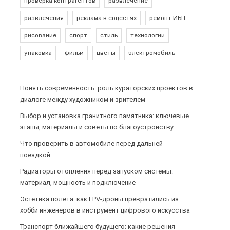
проверка контрагентов
развлечение
развлечения
реклама в соцсетях
ремонт ИБП
рисование
спорт
стиль
технологии
упаковка
фильм
цветы
электромобиль
Понять современность: роль кураторских проектов в
диалоге между художником и зрителем
Выбор и установка гранитного памятника: ключевые
этапы, материалы и советы по благоустройству
Что проверить в автомобиле перед дальней
поездкой
Радиаторы отопления перед запуском системы:
материал, мощность и подключение
Эстетика полета: как FPV-дроны превратились из
хобби инженеров в инструмент цифрового искусства
Транспорт ближайшего будущего: какие решения