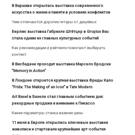
В Варшаве открылась выставка современного
искусства о жизни и памяти в условиях конфликтов
Чем отличаются дорогие гитары от дешёвых
Берлин: выставка Габриэле Штётцер в Gropius Bau
стала одним из главных культурных событий
Как рекомендации и рейтинги помогают выбирать
контент
В Висбадене проходит выставка Марсело Бродски
“Memory in Action”
В Лондоне откроется крупная выставка Фриды Кало
“Frida: The Making of an Icon” в Tate Modern
Art Basel в Базеле стал главным событием дня:
рекордные продажи и внимание к Пикассо
Какие параметры станка важнее цены
11 июня в Европе открылись ключевые выставки
живописи и стартовали крупнейшие арт-события