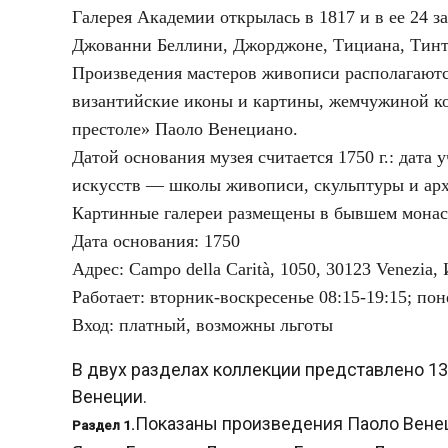
Галерея Академии открылась в 1817 и в ее 24
Джованни Беллини, Джорджоне, Тициана, Тинто
Произведения мастеров живописи располагаютс
византийские иконы и картины, жемчужиной ко
престоле» Паоло Венециано.
Датой основания музея считается 1750 г.: дат
искусств — школы живописи, скульптуры и ар
Картинные галереи размещены в бывшем монаст
Дата основания: 1750
Адрес: Campo della Carità, 1050, 30123 Venezia,
Работает: вторник-воскресенье 08:15-19:15; пон
Вход: платный, возможны льготы
В двух разделах коллекции представлено 13
Венеции.
Показаны произведения Паоло Венеци
Раздел 1.