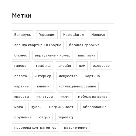
Метки
Беларусь
Германия
Марк Шагал
Несвиж
аренда квартиры в Гродно
беговая дорожка
бизнес
виртуальный номер
выставка
галерея
графика
дизайн
дом
здоровье
золото
интерьер
искусство
картина
картины
клининг
коллекционирование
красота
культура
кухня
мебель на заказ
мода
музей
недвижимость
образование
обучение
отдых
переезд
проверка контрагентов
развлечение