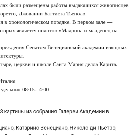
 залах были размещены работы выдающихся живописцев
ретто, Джованни Баттиста Тьеполо.
я в хронологическом порядке. В первом зале —
торых является полотно «Мадонна и младенец на
а учреждения Сенатом Венецианской академии изящных
хитектуры.
ыре, церкви и школе Санта Мария делла Карита.
 Италия
едельник 08:15-14:00
3 картины из собрания Галереи Академии в
ано, Катарино Венециано, Николо ди Пьетро,