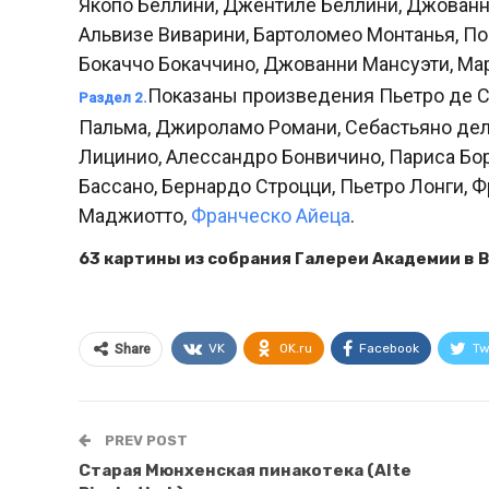
Якопо Беллини, Джентиле Беллини, Джованни
Альвизе Виварини, Бартоломео Монтанья, По
Бокаччо Бокаччино, Джованни Мансуэти, Мар
Показаны произведения Пьетро де С
Раздел 2.
Пальма, Джироламо Романи, Себастьяно де
Лицинио, Алессандро Бонвичино, Париса Бор
Бассано, Бернардо Строцци, Пьетро Лонги, 
Маджиотто,
Франческо Айеца
.
63 картины из собрания Галереи Академии в В
VK
OK.ru
Facebook
Tw
Share
PREV POST
Старая Мюнхенская пинакотека (Alte