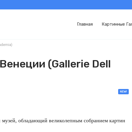
Главная
Картинные Га
ademia)
енеции (Gallerie Dell
NEW!
й музей, обладающий великолепным собранием картин