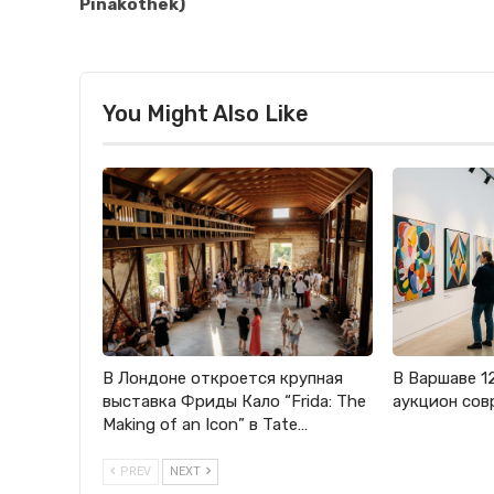
Pinakothek)
You Might Also Like
В Лондоне откроется крупная
В Варшаве 1
выставка Фриды Кало “Frida: The
аукцион сов
Making of an Icon” в Tate…
PREV
NEXT