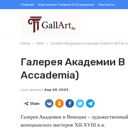
Главная
Картинные Галереи И Художники
Контакты
Home
New!
Галерея Академии в Венеции (Gallerie dell Acc
Галерея Академии В В
Accademia)
Last updated
Апр 28, 2023
Share
Галерея Академии в Венеции – художественны
венецианских мастеров XII-XVIII в.в.