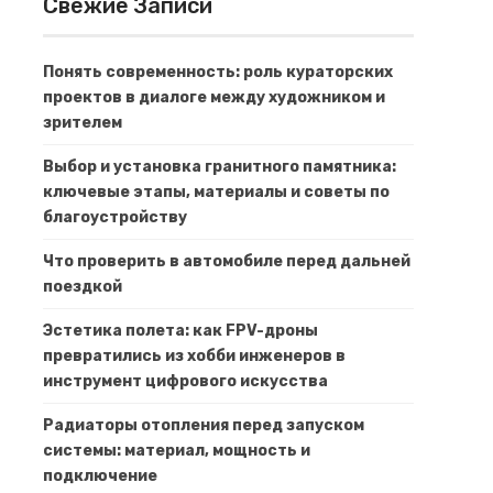
Свежие Записи
Понять современность: роль кураторских
проектов в диалоге между художником и
зрителем
Выбор и установка гранитного памятника:
ключевые этапы, материалы и советы по
благоустройству
Что проверить в автомобиле перед дальней
поездкой
Эстетика полета: как FPV-дроны
превратились из хобби инженеров в
инструмент цифрового искусства
Радиаторы отопления перед запуском
системы: материал, мощность и
подключение