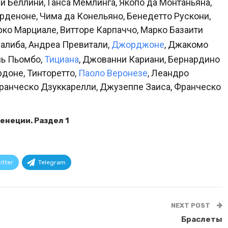
 Беллини, Ганса Мемлинга, Якопо да Монтаньяна,
рденоне, Чима да Конельяно, Бенедетто Рускони,
ко Марциале, Витторе Карпаччо, Марко Базаити
алиба, Андреа Превитали,
Джорджоне
, Джакомо
ль Пьомбо,
Тициана
, Джованни Кариани, Бернардино
доне, Тинторетто,
Паоло Веронезе
, Леандро
Франческо Дзуккарелли, Джузеппе Заиса, Франческо
енеции. Раздел 1
itter
Telegram
NEXT POST
Браслеты