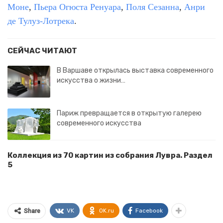
Моне
,
Пьера Огюста Ренуара
,
Поля Сезанна
,
Анри
де Тулуз-Лотрека
.
СЕЙЧАС ЧИТАЮТ
В Варшаве открылась выставка современного
искусства о жизни…
Париж превращается в открытую галерею
современного искусства
Коллекция из 70 картин из собрания Лувра. Раздел
5
VK
OK.ru
Facebook
Share