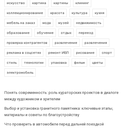
искусство
картина
картины
клининг
коллекционирование
красота
культура
кухня
мебель на заказ
мода
музей
недвижимость
образование
обучение
отдых
переезд
проверка контрагентов
развлечение
развлечения
реклама в соцсетях
ремонт ИБП
рисование
спорт
стиль
технологии
упаковка
фильм
цветы
электромобиль
Понять современность: роль кураторских проектов в диалоге
между художником и зрителем
Выбор и установка гранитного памятника: ключевые этапы,
материалы и советы по благоустройству
Что проверить в автомобиле перед дальней поездкой