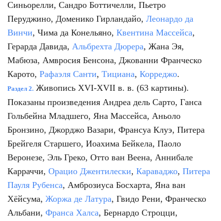
Синьорелли, Сандро Боттичелли, Пьетро
Перуджино, Доменико Гирландайо,
Леонардо да
Винчи
, Чима да Конельяно,
Квентина Массейса
,
Герарда Давида,
Альбрехта Дюрера
, Жана Эя,
Мабюза, Амвросия Бенсона, Джованни Франческо
Карото,
Рафаэля Санти
,
Тициана
,
Корреджо
.
Живопись XVI-XVII в. в. (63 картины).
Раздел 2.
Показаны произведения Андреа дель Сарто, Ганса
Гольбейна Младшего, Яна Массейса, Аньоло
Бронзино, Джорджо Вазари, Франсуа Клуэ, Питера
Брейгеля Старшего, Иоахима Бейкела, Паоло
Веронезе, Эль Греко, Отто ван Веена, Аннибале
Карраччи,
Орацио Джентилески
,
Караваджо
,
Питера
Пауля Рубенса
, Амброзиуса Босхарта, Яна ван
Хёйсума,
Жоржа де Латура
, Гвидо Рени, Франческо
Альбани,
Франса Халса
, Бернардо Строцци,