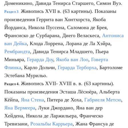
Доменикино, Давида Тенирса Старшего, Симон Вуэ.
Живопись XVII в. (63 картины). Показаны
Раздел 3
.
произведения Геррита ван Хонтхорста, Якоба
Йорданса, Никола Пуссена, Саломона де Брея,
Франсиско де Сурбарана, Диего Веласкеса,
Антониса
ван Дейка
, Клода Лоррена, Лорана де Ла Хэйра,
Рембрандта
, Давида Тенирса Младшего, Пьера
Миньяра,
Герарда Доу
,
Якоба ван Лоо
,
Говерта
Флинка
, Карло Дольчи,
Герарда Терборха
, Бартоломе
Эстебана Мурильо.
Живопись XVII- XVIII в. в. (63 картины).
Раздел 4.
Показаны произведения Эсташа Лёсюёра, Альберта
Кёйпа,
Яна Стена
, Питера де Хоха,
Габриеля Метсю
,
Яна Вермеера
, Луки Джордано, Яна ван дер
Хейдена, Никола де Ларжильера, Франческо
Тревизани,
Розальбы Каррьера
, Жана Франсуа де