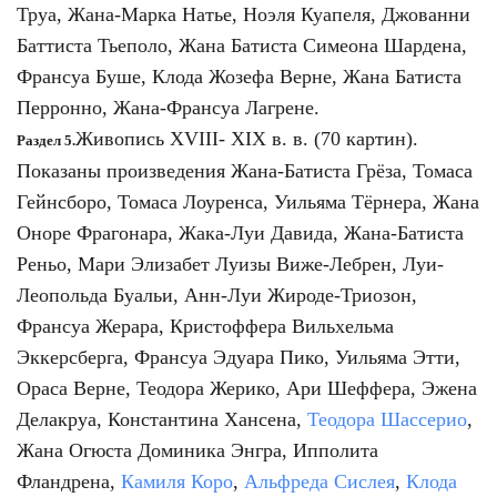
Труа, Жана-Марка Натье, Ноэля Куапеля, Джованни
Баттиста Тьеполо, Жана Батиста Симеона Шардена,
Франсуа Буше, Клода Жозефа Верне, Жана Батиста
Перронно, Жана-Франсуа Лагрене.
Живопись XVIII- XIX в. в. (70 картин).
Раздел 5.
Показаны произведения Жана-Батиста Грёза, Томаса
Гейнсборо, Томаса Лоуренса, Уильяма Тёрнера, Жана
Оноре Фрагонара, Жака-Луи Давида, Жана-Батиста
Реньо, Мари Элизабет Луизы Виже-Лебрен, Луи-
Леопольда Буальи, Анн-Луи Жироде-Триозон,
Франсуа Жерара, Кристоффера Вильхельма
Эккерсберга, Франсуа Эдуара Пико, Уильяма Этти,
Ораса Верне, Теодора Жерико, Ари Шеффера, Эжена
Делакруа, Константина Хансена,
Теодора Шассерио
,
Жана Огюста Доминика Энгра, Ипполита
Фландрена,
Камиля Коро
,
Альфреда Сислея
,
Клода