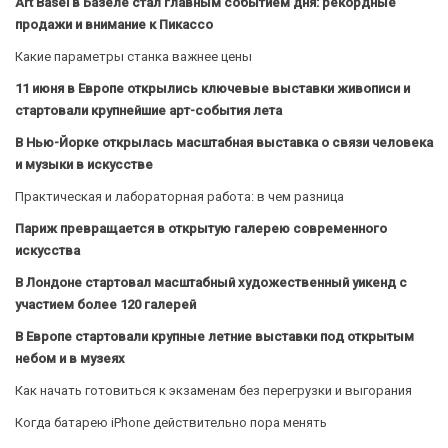
Art Basel в Базеле стал главным событием дня: рекордные
продажи и внимание к Пикассо
Какие параметры станка важнее цены
11 июня в Европе открылись ключевые выставки живописи и
стартовали крупнейшие арт-события лета
В Нью-Йорке открылась масштабная выставка о связи человека
и музыки в искусстве
Практическая и лабораторная работа: в чем разница
Париж превращается в открытую галерею современного
искусства
В Лондоне стартовал масштабный художественный уикенд с
участием более 120 галерей
В Европе стартовали крупные летние выставки под открытым
небом и в музеях
Как начать готовиться к экзаменам без перегрузки и выгорания
Когда батарею iPhone действительно пора менять