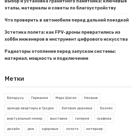
Выбор и установка гранитного памятника: ключевые
этапы, материалы и советы по благоустройству
Что проверить в автомобиле перед дальней поездкой
Эстетика полета: как FPV-дроны превратились из
хобби инженеров в инструмент цифрового искусства
Радиаторы отопления перед запуском системы:
материал, мощность и подключение
Метки
Беларусь
Германия
Марк Шагал
Несвиж
аренда квартиры в Гродно
беговая дорожка
бизнес
виртуальный номер
выставка
галерея
графика
дизайн
дом
здоровье
золото
интерьер