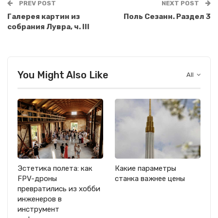
PREV POST
NEXT POST
Галерея картин из
Поль Сезанн. Раздел 3
собрания Лувра, ч. III
You Might Also Like
All
Эстетика полета: как
Какие параметры
FPV-дроны
станка важнее цены
превратились из хобби
инженеров в
инструмент