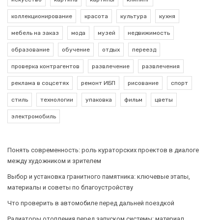
коллекционирование
красота
культура
кухня
мебель на заказ
мода
музей
недвижимость
образование
обучение
отдых
переезд
проверка контрагентов
развлечение
развлечения
реклама в соцсетях
ремонт ИБП
рисование
спорт
стиль
технологии
упаковка
фильм
цветы
электромобиль
Понять современность: роль кураторских проектов в диалоге
между художником и зрителем
Выбор и установка гранитного памятника: ключевые этапы,
материалы и советы по благоустройству
Что проверить в автомобиле перед дальней поездкой
Радиаторы отопления перед запуском системы: материал,