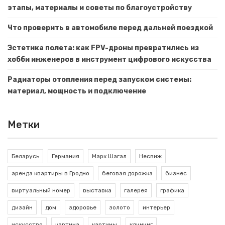
этапы, материалы и советы по благоустройству
Что проверить в автомобиле перед дальней поездкой
Эстетика полета: как FPV-дроны превратились из
хобби инженеров в инструмент цифрового искусства
Радиаторы отопления перед запуском системы:
материал, мощность и подключение
Метки
Беларусь
Германия
Марк Шагал
Несвиж
аренда квартиры в Гродно
беговая дорожка
бизнес
виртуальный номер
выставка
галерея
графика
дизайн
дом
здоровье
золото
интерьер
искусство
картина
картины
клининг