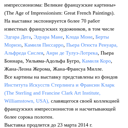
импрессионизма: Великие французские картины»
(The Age of Impressionism: Great French Paintings).
На выставке экспонируется более 70 работ
известных французских художников, в том числе
Эдгара Дега
,
Эдуара Мане
,
Клода Моне
,
Берты
Моризо
,
Камиля Писсарро
,
Пьера Огюста Ренуара,
Альфреда Сислея
,
Анри де Тулуз-Лотрека
, Пьера
Боннара, Уильяма-Адольфа Бугро,
Камиля Коро
,
Жана-Леона Жерома, Жана-Франсуа Милле.
Все картины на выставку представлены из фондов
Института Искусств Стерлинга и Франсин Кларк
(The Sterling and Francine Clark Art Institute,
Williamstown, USA),
славящегося своей коллекцией
французских импрессионистов и насчитывающей
более сорока полотен.
Выставка продлится до 23 марта 2014 г.