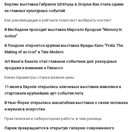
Берлин: выставка Габриэле Штётцер в Gropius Bau стала одним
из главных культурных событий
Как рекомендации и рейтинги помогают выбирать контент
В Висбадене проходит выставка Марсело Бродски “Memory in
Action”
В Лондоне откроется крупная выставка Фриды Кало “Frida: The
Making of an Icon” в Tate Modern
Art Basel в Базеле стал главным событием дня: рекордные
продажи и внимание к Пикассо
Какие параметры станка важнее цены
11 июня в Европе открылись ключевые выставки живописи и
стартовали крупнейшие арт-события лета
В Нью-Йорке открылась масштабная выставка о связи человека
и музыки в искусстве
Практическая и лабораторная работа: в чем разница
Париж превращается в открытую галерею современного