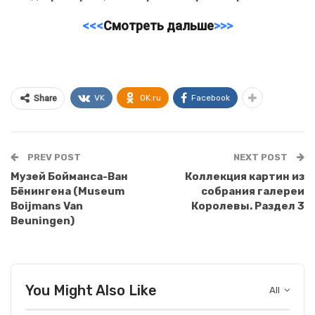
<<<
Смотреть дальше
>>>
VK
OK.ru
Facebook
Share
PREV POST
NEXT POST
Музей Бойманса-Ван
Коллекция картин из
Бёнингена (Museum
собрания галереи
Boijmans Van
Королевы. Раздел 3
Beuningen)
You Might Also Like
All