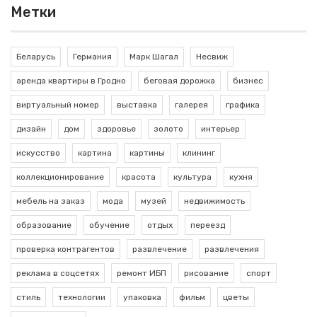
Метки
Беларусь
Германия
Марк Шагал
Несвиж
аренда квартиры в Гродно
беговая дорожка
бизнес
виртуальный номер
выставка
галерея
графика
дизайн
дом
здоровье
золото
интерьер
искусство
картина
картины
клининг
коллекционирование
красота
культура
кухня
мебель на заказ
мода
музей
недвижимость
образование
обучение
отдых
переезд
проверка контрагентов
развлечение
развлечения
реклама в соцсетях
ремонт ИБП
рисование
спорт
стиль
технологии
упаковка
фильм
цветы