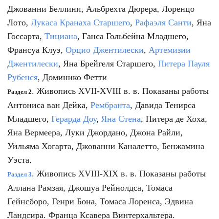
Джованни Беллини, Альбрехта Дюрера, Лоренцо
Лото,
Лукаса Кранаха Старшего
,
Рафаэля Санти
, Яна
Госсарта,
Тициана
, Ганса Гольбейна Младшего,
Франсуа Клуэ,
Орцио Джентилески
,
Артемизии
Джентилески
, Яна Брейгеля Старшего,
Питера Пауля
Рубенся
, Доминико Фетти
. Живопись XVII-XVIII в. в. Показаны работы
Раздел 2
Антониса ван Дейка,
Рембранта
, Давида Тенирса
Младшего,
Герарда Доу
,
Яна Стена
, Питера де Хоха,
Яна Вермеера, Луки Джордано, Джона Райли,
Уильяма Хогарта, Джованни Каналетто, Бенжамина
Уэста.
. Живопись XVIII-XIX в. в. Показаны работы
Раздел 3
Аллана Рамзая, Джошуа Рейнолдса, Томаса
Гейнсборо, Генри Бона, Томаса Лоренса, Эдвина
Ландсира. Франца Ксавера Винтерхальтера.