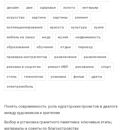
дизайн
дом
здоровье
золото
интерьер
искусство
картина
картины
клининг
коллекционирование
красота
культура
кухня
мебель на заказ
мода
музей
недвижимость
образование
обучение
отдых
переезд
проверка контрагентов
развлечение
развлечения
реклама в соцсетях
ремонт ИБП
рисование
спорт
стиль
технологии
упаковка
фильм
цветы
электромобиль
Понять современность: роль кураторских проектов в диалоге
между художником и зрителем
Выбор и установка гранитного памятника: ключевые этапы,
материалы и советы по благоустройству