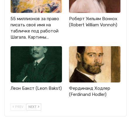
55 миллионов за право
Роберт Уильям Воннох
писать своё имя на
(Robert William Vonnoh)
табличке под работой
Шагала. Картины…
Леон Бакст (Leon Bakst)
Фердинанд Ходлер
(Ferdinand Hodler)
PREV
NEXT