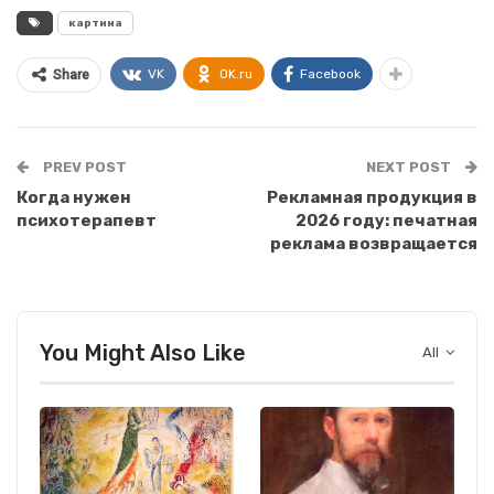
картина
VK
OK.ru
Facebook
Share
PREV POST
NEXT POST
Когда нужен
Рекламная продукция в
психотерапевт
2026 году: печатная
реклама возвращается
You Might Also Like
All