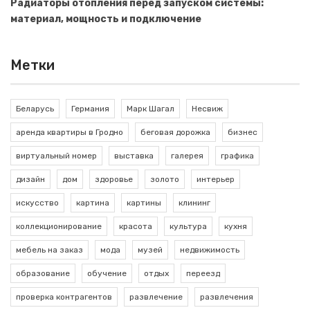
Радиаторы отопления перед запуском системы:
материал, мощность и подключение
Метки
Беларусь
Германия
Марк Шагал
Несвиж
аренда квартиры в Гродно
беговая дорожка
бизнес
виртуальный номер
выставка
галерея
графика
дизайн
дом
здоровье
золото
интерьер
искусство
картина
картины
клининг
коллекционирование
красота
культура
кухня
мебель на заказ
мода
музей
недвижимость
образование
обучение
отдых
переезд
проверка контрагентов
развлечение
развлечения