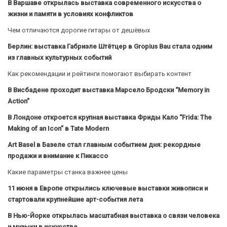
В Варшаве открылась выставка современного искусства о
жизни и памяти в условиях конфликтов
Чем отличаются дорогие гитары от дешёвых
Берлин: выставка Габриэле Штётцер в Gropius Bau стала одним
из главных культурных событий
Как рекомендации и рейтинги помогают выбирать контент
В Висбадене проходит выставка Марсело Бродски “Memory in
Action”
В Лондоне откроется крупная выставка Фриды Кало “Frida: The
Making of an Icon” в Tate Modern
Art Basel в Базеле стал главным событием дня: рекордные
продажи и внимание к Пикассо
Какие параметры станка важнее цены
11 июня в Европе открылись ключевые выставки живописи и
стартовали крупнейшие арт-события лета
В Нью-Йорке открылась масштабная выставка о связи человека
и музыки в искусстве