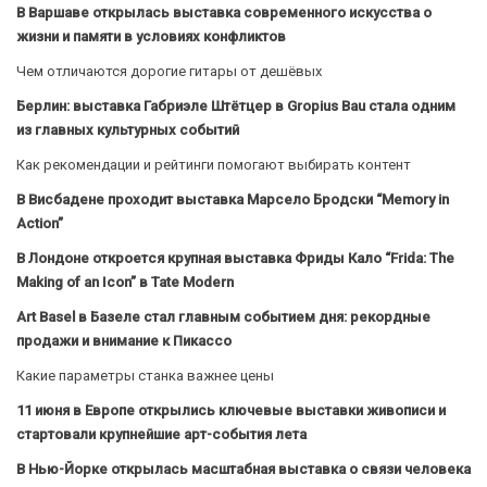
В Варшаве открылась выставка современного искусства о
жизни и памяти в условиях конфликтов
Чем отличаются дорогие гитары от дешёвых
Берлин: выставка Габриэле Штётцер в Gropius Bau стала одним
из главных культурных событий
Как рекомендации и рейтинги помогают выбирать контент
В Висбадене проходит выставка Марсело Бродски “Memory in
Action”
В Лондоне откроется крупная выставка Фриды Кало “Frida: The
Making of an Icon” в Tate Modern
Art Basel в Базеле стал главным событием дня: рекордные
продажи и внимание к Пикассо
Какие параметры станка важнее цены
11 июня в Европе открылись ключевые выставки живописи и
стартовали крупнейшие арт-события лета
В Нью-Йорке открылась масштабная выставка о связи человека