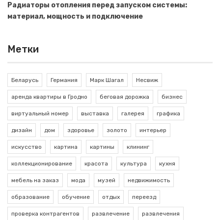
Радиаторы отопления перед запуском системы:
материал, мощность и подключение
Метки
Беларусь
Германия
Марк Шагал
Несвиж
аренда квартиры в Гродно
беговая дорожка
бизнес
виртуальный номер
выставка
галерея
графика
дизайн
дом
здоровье
золото
интерьер
искусство
картина
картины
клининг
коллекционирование
красота
культура
кухня
мебель на заказ
мода
музей
недвижимость
образование
обучение
отдых
переезд
проверка контрагентов
развлечение
развлечения