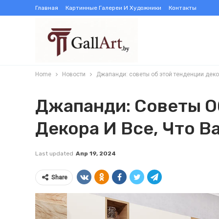
Главная
Картинные Галереи И Художники
Контакты
Home
Новости
Джапанди: советы об этой тенденции декор
Джапанди: Советы О
Декора И Все, Что В
Last updated
Апр 19, 2024
Share