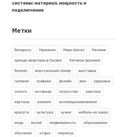
системы: материал, мощность и
подключение
Метки
Беларусь
Германия
Марк Шагал
Несвиж
аренда квартиры в Гродно
беговая дорожка
бизнес
виртуальный номер
выставка
галерея
графика
дизайн
дом
здоровье
золото
интерьер
искусство
картина
картины
клининг
коллекционирование
красота
культура
кухня
мебель на заказ
мода
музей
недвижимость
образование
обучение
отдых
переезд