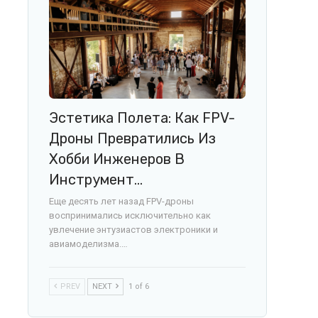
Эстетика Полета: Как FPV-
Дроны Превратились Из
Хобби Инженеров В
Инструмент…
Еще десять лет назад FPV-дроны
воспринимались исключительно как
увлечение энтузиастов электроники и
авиамоделизма.…
PREV
NEXT
1 of 6