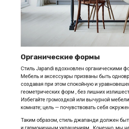
Органические формы
Стиль Japandi вдохновлен органическими 
Мебель и аксессуары призваны быть однов
создавая при этом спокойную и уравновеш
геометрических форм , без лишних излишест
Избегайте громоздкой или вычурной мебели
комнате; цель — почувствовать себя окруж
Таким образом, стиль джапанди должен бы
и гармоничным украшениям . Конечно, мы н