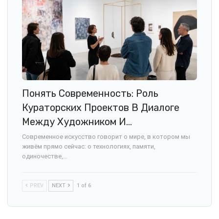
Понять Современность: Роль
Кураторских Проектов В Диалоге
Между Художником И…
Современное искусство говорит о мире, в котором мы
живём прямо сейчас: о технологиях, памяти,
одиночестве,…
PREV
NEXT
1 of 6