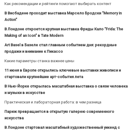
Как рекомендации и рейтинги помогают выбирать контент
В Висбадене проходит выставка Марсело Бродски “Memory in
Action”
В Лондоне откроется крупная выставка Фриды Кало “Frida: The
Making of an Icon” в Tate Modern
Art Basel в Базеле стал главным событием дня: рекордные
продажи и внимание к Пикассо
Какие параметры станка важнее цены
11 июня в Европе открылись ключевые выставки живописи и
стартовали крупнейшие арт-события лета
В Нью-Йорке открылась масштабная выставка о связи человека
и музыки в искусстве
Практическая и лабораторная работа: в чем разница
Париж превращается в открытую галерею современного
искусства
В Лондоне стартовал масштабный художественный уикенд с