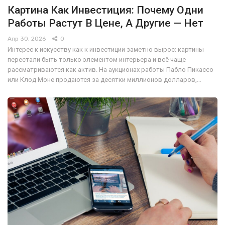
Картина Как Инвестиция: Почему Одни
Работы Растут В Цене, А Другие — Нет
Апр 30, 2026
0
Интерес к искусству как к инвестиции заметно вырос: картины
перестали быть только элементом интерьера и всё чаще
рассматриваются как актив. На аукционах работы Пабло Пикассо
или Клод Моне продаются за десятки миллионов долларов,…