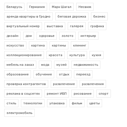
Беларусь
Германия
Марк Шагал
Несвиж
аренда квартиры в Гродно
беговая дорожка
бизнес
виртуальный номер
выставка
галерея
графика
дизайн
дом
здоровье
золото
интерьер
искусство
картина
картины
клининг
коллекционирование
красота
культура
кухня
мебель на заказ
мода
музей
недвижимость
образование
обучение
отдых
переезд
проверка контрагентов
развлечение
развлечения
реклама в соцсетях
ремонт ИБП
рисование
спорт
стиль
технологии
упаковка
фильм
цветы
электромобиль