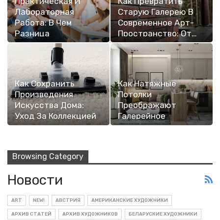
Практическая И
Как Превратить
Лабораторная
Старую Галерею В
Работа: В Чем
Современное Арт-
Разница
Пространство: От…
Как Сохранить
Как Натяжные
Произведения
Потолки
Искусства Дома:
Преображают
Уход За Коллекцией
Галерейное
И…
Пространство:
Опыт…
Browsing Category
Новости
ART
NEW!
АВСТРИЯ
АМЕРИКАНСКИЕ ХУДОЖНИКИ
АРХИВ СТАТЕЙ
АРХИВ ХУДОЖНИКОВ
БЕЛАРУСКИЕ ХУДОЖНИКИ