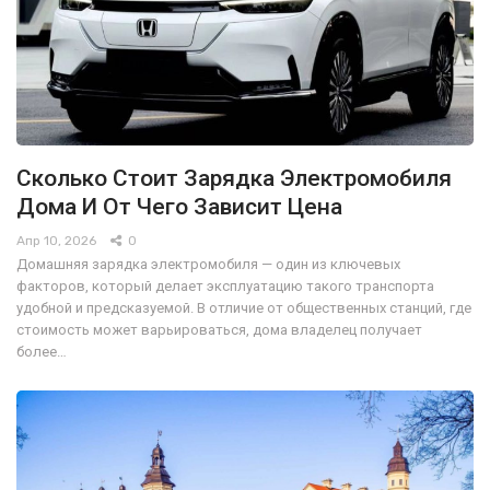
Сколько Стоит Зарядка Электромобиля
Дома И От Чего Зависит Цена
Апр 10, 2026
0
Домашняя зарядка электромобиля — один из ключевых
факторов, который делает эксплуатацию такого транспорта
удобной и предсказуемой. В отличие от общественных станций, где
стоимость может варьироваться, дома владелец получает
более…