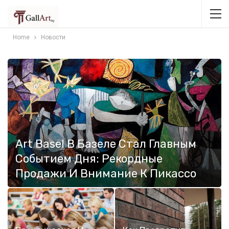
Home
Новости
Art Basel В Базеле Стал Главным
Событием Дня: Рекордные
Продажи И Внимание К Пикассо