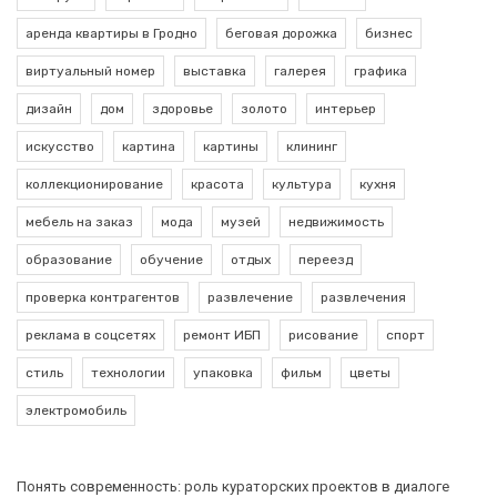
аренда квартиры в Гродно
беговая дорожка
бизнес
виртуальный номер
выставка
галерея
графика
дизайн
дом
здоровье
золото
интерьер
искусство
картина
картины
клининг
коллекционирование
красота
культура
кухня
мебель на заказ
мода
музей
недвижимость
образование
обучение
отдых
переезд
проверка контрагентов
развлечение
развлечения
реклама в соцсетях
ремонт ИБП
рисование
спорт
стиль
технологии
упаковка
фильм
цветы
электромобиль
Понять современность: роль кураторских проектов в диалоге