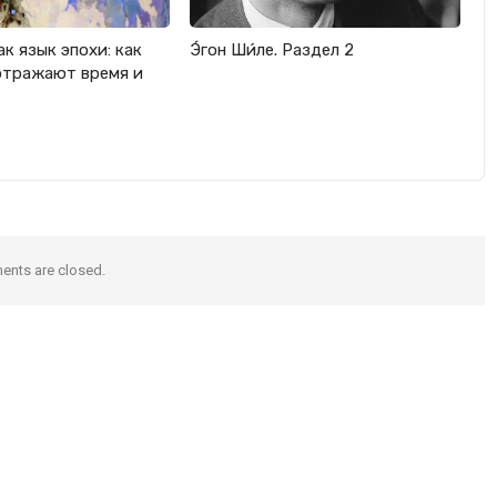
к язык эпохи: как
Э́гон Ши́ле. Раздел 2
отражают время и
nts are closed.