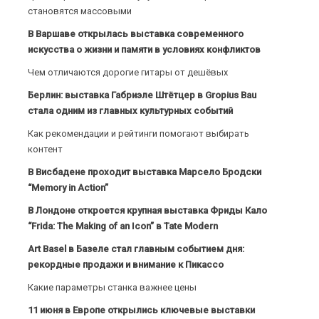
становятся массовыми
В Варшаве открылась выставка современного
искусства о жизни и памяти в условиях конфликтов
Чем отличаются дорогие гитары от дешёвых
Берлин: выставка Габриэле Штётцер в Gropius Bau
стала одним из главных культурных событий
Как рекомендации и рейтинги помогают выбирать
контент
В Висбадене проходит выставка Марсело Бродски
“Memory in Action”
В Лондоне откроется крупная выставка Фриды Кало
“Frida: The Making of an Icon” в Tate Modern
Art Basel в Базеле стал главным событием дня:
рекордные продажи и внимание к Пикассо
Какие параметры станка важнее цены
11 июня в Европе открылись ключевые выставки