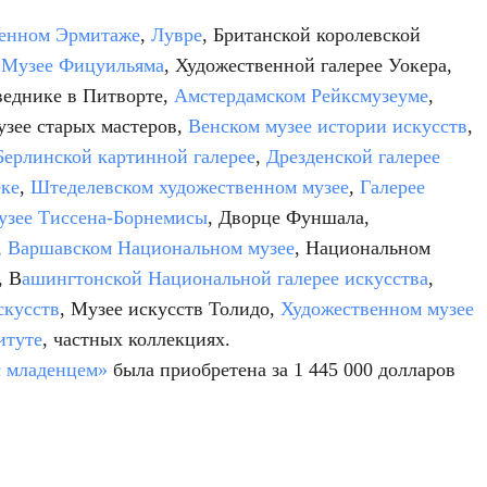
венном Эрмитаже
,
Лувре
, Британской королевской
,
Музее Фицуильяма
, Художественной галерее Уокера,
веднике в Питворте,
Амстердамском Рейксмузеуме
,
узее старых мастеров,
Венском музее истории искусств
,
Берлинской картинной галерее
,
Дрезденской галерее
ке
,
Штеделевском художественном музее
,
Галерее
узее Тиссена-Борнемисы
, Дворце Фуншала,
,
Варшавском Национальном музее
, Национальном
, В
ашингтонской Национальной галерее искусства
,
скусств
, Музее искусств Толидо,
Художественном музее
итуте
, частных коллекциях.
 младенцем»
была приобретена за 1 445 000 долларов