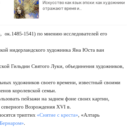
и
Искусство как язык эпохи: как художники
отражают время и…
е, ок.1485-1541) по мнению исследователей его
ской нидерландского художника Яна Юста ван
нской Гильдии Святого Луки, объединения художников,
льных художников своего времени, известный своими
енов королевской семьи.
льзовать пейзажи на заднем фоне своих картин,
 северного Возрождения XVI в.
носятся триптих
«Снятие с креста»
, «Алтарь
 Бернаром»
.