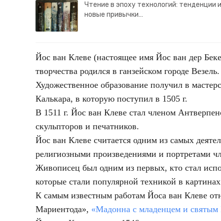
Чтение в эпоху технологий: тенденции 
новые привычки…
Йос ван Клеве (настоящее имя Йос ван дер Бек
творчества родился в ганзейском городе Везель.
Художественное образование получил в мастер
Калькара, в которую поступил в 1505 г.
В 1511 г. Йос ван Клеве стал членом Антверпе
скульпторов и печатников.
Йос ван Клеве считается одним из самых деяте
религиозными произведениями и портретами чл
Живописец был одним из первых, кто стал испо
которые стали популярной техникой в картинах
К самым известным работам Йоса ван Клеве от
Мариентода»,
«Мадонна с младенцем и святым