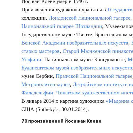
Йос ван Клеве умер в 1546 г.
Произведения художника хранятся в
Государст
коллекции,
Лондонской Национальной галерее
Национальной галерее Шотландии
; Музее-запо
Государственном музее Твенте, Брюссельском м
Венской Академии изобразительных искусств
,
старых мастеров
,
Старой Мюнхенской пинакоте
Уффици
, Национальном музее Каподимонте,
М
Будапештском музей изобразительных искусств
музее Сербии,
Пражской Национальной галерее
Метрополитен-музее
,
Детройтском институте и
Филадельфии
,
Чикагском художественном инст
В январе 2014 г. картина художника
«Мадонна с
США (Sotheby’s, 30.01.2014).
70 произведений Йоса ван Клеве