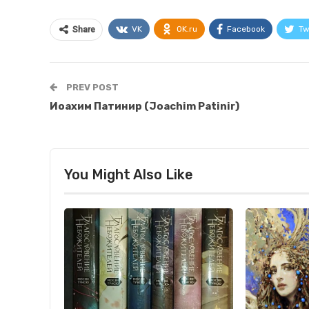
VK
OK.ru
Facebook
Tw
Share
PREV POST
Иоахим Патинир (Joachim Patinir)
You Might Also Like