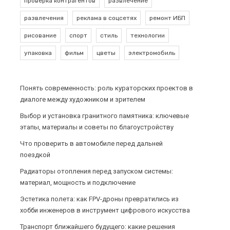
проверка контрагентов
развлечение
развлечения
реклама в соцсетях
ремонт ИБП
рисование
спорт
стиль
технологии
упаковка
фильм
цветы
электромобиль
Понять современность: роль кураторских проектов в
диалоге между художником и зрителем
Выбор и установка гранитного памятника: ключевые
этапы, материалы и советы по благоустройству
Что проверить в автомобиле перед дальней
поездкой
Радиаторы отопления перед запуском системы:
материал, мощность и подключение
Эстетика полета: как FPV-дроны превратились из
хобби инженеров в инструмент цифрового искусства
Транспорт ближайшего будущего: какие решения