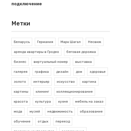
подключение
Метки
Беларусь
Германия
Марк Шагал
Несвиж
аренда квартиры в Гродно
беговая дорожка
бизнес
виртуальный номер
выставка
галерея
графика
дизайн
дом
здоровье
золото
интерьер
искусство
картина
картины
клининг
коллекционирование
красота
культура
кухня
мебель на заказ
мода
музей
недвижимость
образование
обучение
отдых
переезд