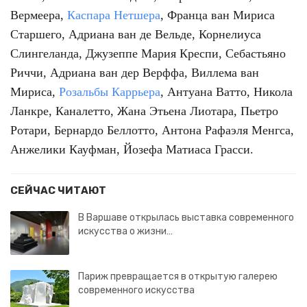
Вермеера,
Каспара Нетшера
, Франца ван Мириса
Старшего, Адриана ван де Вельде, Корнелиуса
Слингеланда, Джузеппе Мария Креспи, Себастьяно
Риччи, Адриана ван дер Верффа, Виллема ван
Мириса,
Розальбы Каррьера
, Антуана Ватто, Никола
Ланкре, Каналетто, Жана Этьена Лиотара, Пьетро
Ротари, Бернардо Беллотто, Антона Рафаэля Менгса,
Анжелики Кауфман, Йозефа Матиаса Грасси.
СЕЙЧАС ЧИТАЮТ
В Варшаве открылась выставка современного
искусства о жизни…
Париж превращается в открытую галерею
современного искусства