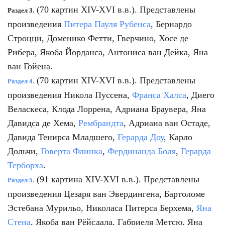
(70 картин XIV-XVI в.в.). Представлены
Раздел 3.
произведения
Питера Пауля Рубенса
, Бернардо
Строцци, Доменико Фетти, Гверчино, Хосе де
Рибера, Якоба Йорданса, Антониса ван Дейка, Яна
ван Гойена.
(70 картин XIV-XVI в.в.). Представлены
Раздел 4.
произведения Никола Пуссена,
Франса Халса
, Диего
Веласкеса, Клода Лоррена, Адриана Браувера, Яна
Давидса де Хема,
Рембрандта
, Адриана ван Остаде,
Давида Тенирса Младшего,
Герарда Доу
, Карло
Дольчи,
Говерта Флинка
,
Фердинанда Боля
,
Герарда
Терборха
.
(91 картина XIV-XVI в.в.). Представлены
Раздел 5.
произведения Цезаря ван Эвердингена, Бартоломе
Эстебана Мурильо, Николаса Питерса Берхема,
Яна
Стена
, Якоба ван Рёйсдала, Габриеля Метсю, Яна