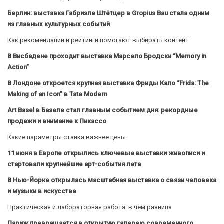
Берлин: выставка Габриэле Штётцер в Gropius Bau стала одним
из главных культурных событий
Как рекомендации и рейтинги помогают выбирать контент
В Висбадене проходит выставка Марсело Бродски “Memory in
Action”
В Лондоне откроется крупная выставка Фриды Кало “Frida: The
Making of an Icon” в Tate Modern
Art Basel в Базеле стал главным событием дня: рекордные
продажи и внимание к Пикассо
Какие параметры станка важнее цены
11 июня в Европе открылись ключевые выставки живописи и
стартовали крупнейшие арт-события лета
В Нью-Йорке открылась масштабная выставка о связи человека
и музыки в искусстве
Практическая и лабораторная работа: в чем разница
Париж превращается в открытую галерею современного