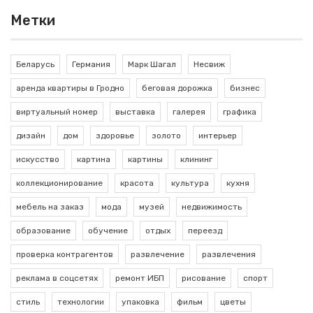
Метки
Беларусь
Германия
Марк Шагал
Несвиж
аренда квартиры в Гродно
беговая дорожка
бизнес
виртуальный номер
выставка
галерея
графика
дизайн
дом
здоровье
золото
интерьер
искусство
картина
картины
клининг
коллекционирование
красота
культура
кухня
мебель на заказ
мода
музей
недвижимость
образование
обучение
отдых
переезд
проверка контрагентов
развлечение
развлечения
реклама в соцсетях
ремонт ИБП
рисование
спорт
стиль
технологии
упаковка
фильм
цветы