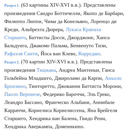
(63 картины XIV-XVI в.в.). Представлены
Раздел 1.
произведения Сандро Боттичелли, Якопо де Барбари,
Филиппо Липпи, Чима да Конельяно, Лоренцо ди
Креди, Альбрехта Дюрера,
Лукаса Кранаха
Старшего
, Баттисты Досси, Джорджоне, Ханса
Бальдунга, Джакомо Пальма, Бенвенуто Тизи,
Рафаэля Санти
, Йоса ван Клеве,
Корреджо
.
(70 картин XIV-XVI в.в.). Представлены
Раздел 2.
произведения
Тициана
, Андреа Мантеньи, Ганса
Гольбейна Младшего, Джироламо да Карпи,
Аньоло
Бронзино
, Тинторетто, Джованни Баттиста Морони,
Паоло Веронезе
, Федерико Бароччи, Эль Греко,
Леандро Бассано, Франческо Альбани, Аннибале
Карраччи, Корнелиса Корнелиссена, Яна Брейгеля
Старшего, Хендрика ван Балена, Гвидо Рени,
Хендрика Аверкампа, Доменикино.