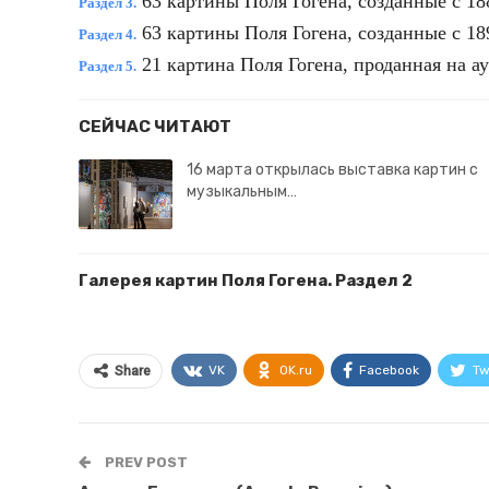
63
картины Поля Гогена
, созданные с 188
Раздел 3.
63
картины Поля Гогена
, созданные с 189
Раздел 4.
21 картина Поля Гогена, проданная на аук
Раздел 5.
СЕЙЧАС ЧИТАЮТ
16 марта открылась выставка картин с
музыкальным…
Галерея картин Поля Гогена. Раздел 2
VK
OK.ru
Facebook
Tw
Share
PREV POST