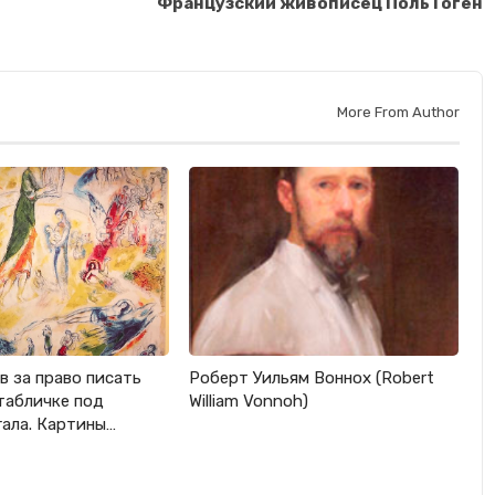
Французский живописец Поль Гоген
More From Author
в за право писать
Роберт Уильям Воннох (Robert
 табличке под
William Vonnoh)
ала. Картины…