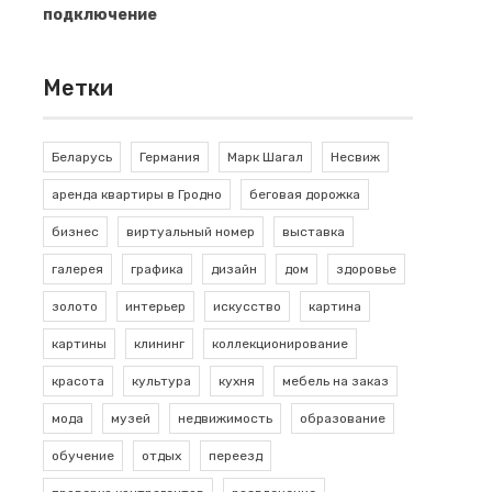
подключение
Метки
Беларусь
Германия
Марк Шагал
Несвиж
аренда квартиры в Гродно
беговая дорожка
бизнес
виртуальный номер
выставка
галерея
графика
дизайн
дом
здоровье
золото
интерьер
искусство
картина
картины
клининг
коллекционирование
красота
культура
кухня
мебель на заказ
мода
музей
недвижимость
образование
обучение
отдых
переезд