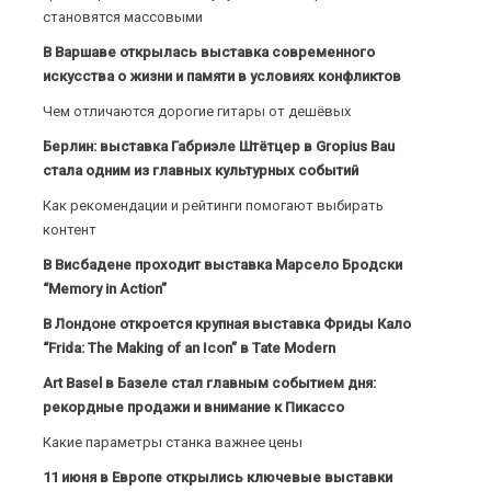
становятся массовыми
В Варшаве открылась выставка современного
искусства о жизни и памяти в условиях конфликтов
Чем отличаются дорогие гитары от дешёвых
Берлин: выставка Габриэле Штётцер в Gropius Bau
стала одним из главных культурных событий
Как рекомендации и рейтинги помогают выбирать
контент
В Висбадене проходит выставка Марсело Бродски
“Memory in Action”
В Лондоне откроется крупная выставка Фриды Кало
“Frida: The Making of an Icon” в Tate Modern
Art Basel в Базеле стал главным событием дня:
рекордные продажи и внимание к Пикассо
Какие параметры станка важнее цены
11 июня в Европе открылись ключевые выставки