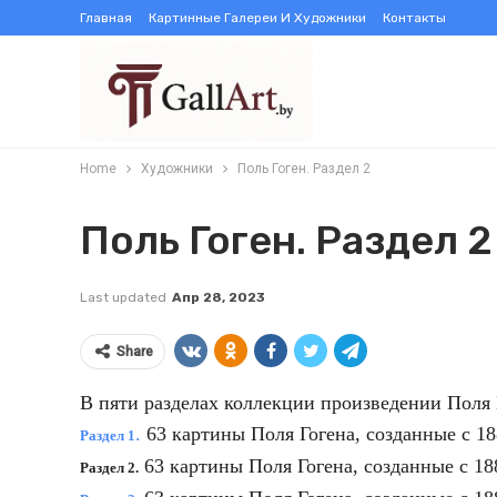
Главная
Картинные Галереи И Художники
Контакты
Home
Художники
Поль Гоген. Раздел 2
Поль Гоген. Раздел 2
Last updated
Апр 28, 2023
Share
В пяти разделах коллекции произведении Поля 
.
63
картины Поля Гогена
, созданные с 188
Раздел 1
63
картины Поля Гогена
, созданные с 188
Раздел 2.