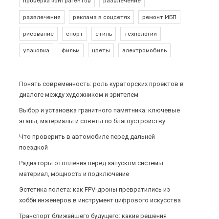
проверка контрагентов
развлечение
развлечения
реклама в соцсетях
ремонт ИБП
рисование
спорт
стиль
технологии
упаковка
фильм
цветы
электромобиль
Понять современность: роль кураторских проектов в
диалоге между художником и зрителем
Выбор и установка гранитного памятника: ключевые
этапы, материалы и советы по благоустройству
Что проверить в автомобиле перед дальней
поездкой
Радиаторы отопления перед запуском системы:
материал, мощность и подключение
Эстетика полета: как FPV-дроны превратились из
хобби инженеров в инструмент цифрового искусства
Транспорт ближайшего будущего: какие решения