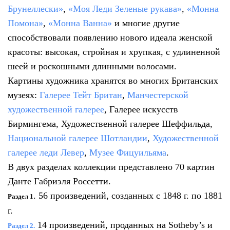
Брунеллески»
,
«Моя Леди Зеленые рукава»
,
«Монна
Помона»
,
«Монна Ванна»
и многие другие
способствовали появлению нового идеала женской
красоты: высокая, стройная и хрупкая, с удлиненной
шеей и роскошными длинными волосами.
Картины художника хранятся во многих Британских
музеях:
Галерее Тейт Британ
,
Манчестерской
художественной галерее
, Галерее искусств
Бирмингема, Художественной галерее Шеффильда,
Национальной галерее Шотландии
,
Художественной
галерее леди Левер
,
Музее Фицуильяма
.
В двух разделах коллекции представлено 70 картин
Данте Габриэля Россетти.
. 56 произведений, созданных с 1848 г. по 1881
Раздел 1
г.
14 произведений, проданных на Sotheby’s и
Раздел 2.