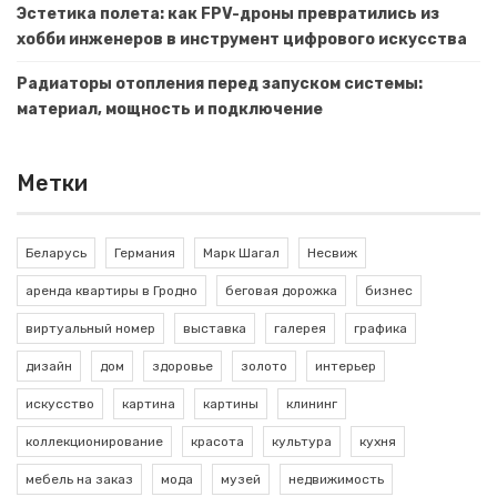
Эстетика полета: как FPV-дроны превратились из
хобби инженеров в инструмент цифрового искусства
Радиаторы отопления перед запуском системы:
материал, мощность и подключение
Метки
Беларусь
Германия
Марк Шагал
Несвиж
аренда квартиры в Гродно
беговая дорожка
бизнес
виртуальный номер
выставка
галерея
графика
дизайн
дом
здоровье
золото
интерьер
искусство
картина
картины
клининг
коллекционирование
красота
культура
кухня
мебель на заказ
мода
музей
недвижимость