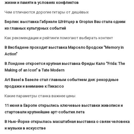
жизни и памяти в условиях конфликтов
Чем отличаются дорогие гитары от дешёвых
Берлин: выставка Габриэле Штётцер в Gropius Bau стала одним
из главных культурных событий
Как рекомендации и рейтинги помогают выбирать контент
В Висбадене проходит выставка Марсело Бродски “Memory in
Action”
В Лондоне откроется крупная выставка Фриды Кало “Frida: The
Making of an Icon” в Tate Modern
Art Basel в Базеле стал главным событием дня: рекордные
продажи и внимание к Пикассо
Какие параметры станка важнее цены
11 июня в Европе открылись ключевые выставки живописи и
стартовали крупнейшие арт-события лета
В Нью-Йорке открылась масштабная выставка о связи человека
и музыки в искусстве