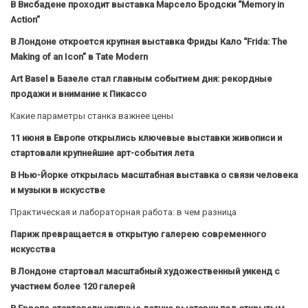
В Висбадене проходит выставка Марсело Бродски “Memory in
Action”
В Лондоне откроется крупная выставка Фриды Кало “Frida: The
Making of an Icon” в Tate Modern
Art Basel в Базеле стал главным событием дня: рекордные
продажи и внимание к Пикассо
Какие параметры станка важнее цены
11 июня в Европе открылись ключевые выставки живописи и
стартовали крупнейшие арт-события лета
В Нью-Йорке открылась масштабная выставка о связи человека
и музыки в искусстве
Практическая и лабораторная работа: в чем разница
Париж превращается в открытую галерею современного
искусства
В Лондоне стартовал масштабный художественный уикенд с
участием более 120 галерей