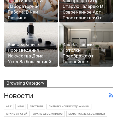
Практическая И
Как Превратить
Лабораторная
Старую Галерею В
Работа: В Чем
Современное Арт-
Разница
Пространство: От…
Как Сохранить
Как Натяжные
Произведения
Потолки
Искусства Дома:
Преображают
Уход За Коллекцией
Галерейное
И…
Пространство:
Опыт…
Browsing Category
Новости
ART
NEW!
АВСТРИЯ
АМЕРИКАНСКИЕ ХУДОЖНИКИ
АРХИВ СТАТЕЙ
АРХИВ ХУДОЖНИКОВ
БЕЛАРУСКИЕ ХУДОЖНИКИ