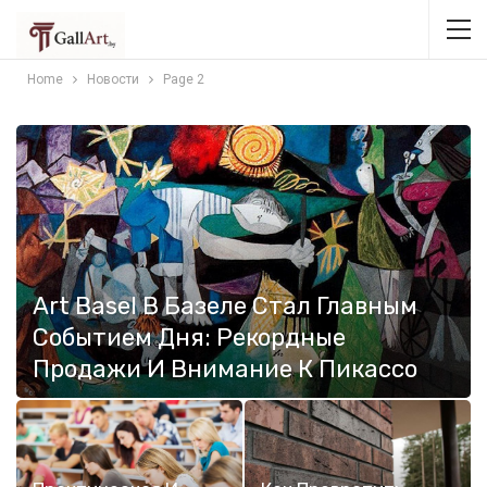
Home
Новости
Page 2
Art Basel В Базеле Стал Главным
Событием Дня: Рекордные
Продажи И Внимание К Пикассо