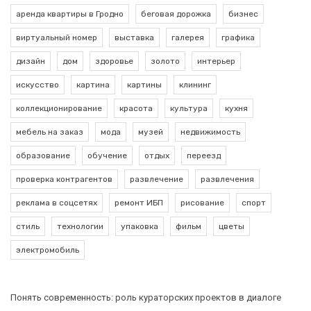
аренда квартиры в Гродно
беговая дорожка
бизнес
виртуальный номер
выставка
галерея
графика
дизайн
дом
здоровье
золото
интерьер
искусство
картина
картины
клининг
коллекционирование
красота
культура
кухня
мебель на заказ
мода
музей
недвижимость
образование
обучение
отдых
переезд
проверка контрагентов
развлечение
развлечения
реклама в соцсетях
ремонт ИБП
рисование
спорт
стиль
технологии
упаковка
фильм
цветы
электромобиль
Понять современность: роль кураторских проектов в диалоге