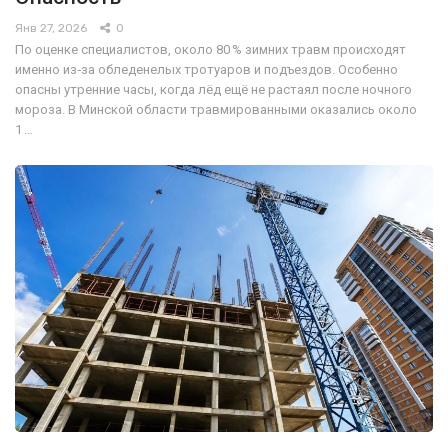
Янв 27, 2026
0
По оценке специалистов, около 80 % зимних травм происходят
именно из‑за обледенелых тротуаров и подъездов. Особенно
опасны утренние часы, когда лёд ещё не растаял после ночного
мороза. В Минской области травмированными оказались около
1 …