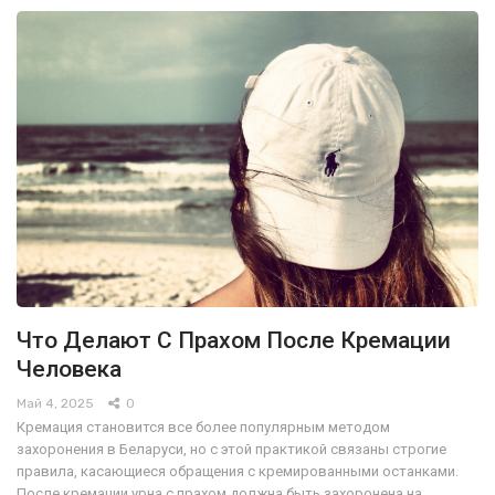
Что Делают С Прахом После Кремации
Человека
Май 4, 2025
0
Кремация становится все более популярным методом
захоронения в Беларуси, но с этой практикой связаны строгие
правила, касающиеся обращения с кремированными останками.
После кремации урна с прахом должна быть захоронена на