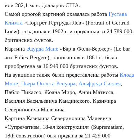
или 282,1 млн. долларов США.
Самой дорогой картиной оказалась работа
Густава
Климта
«Портрет Гертруды Лев» (Portrait of Gertrud
Loew), созданная в 1902 г. и проданная за 24 789 000
британских фунтов.
Картина
Эдурда Мане
«Бар в Фоли-Бержер» (Le bar
aux Folies-Bergere), написанная в 1881 г., была
приобретена за 16 949 000 британских фунтов.
На аукционе также были представлены работы
Клода
Моне
,
Пьера Огюста Ренуара
,
Альфреда Сислея
,
Пабло Пикассо, Жоана Миро, Анри Матисса,
Василия Васильевича Кандинского, Казимира
Севериновича Малевича.
Картина Казимира Севериновича Малевича
«Супрематизм, 18-ая конструкция» (Suprematism,
18th construction) был продана за 21 429 000