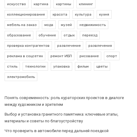
искусство
картина
картины
клининг
коллекционирование
красота
культура
кухня
мебель на заказ
мода
музей
недвижимость
образование
обучение
отдых
переезд
проверка контрагентов
развлечение
развлечения
реклама в соцсетях
ремонт ИБП
рисование
спорт
стиль
технологии
упаковка
фильм
цветы
электромобиль
Понять современность: роль кураторских проектов в диалоге
между художником и зрителем
Выбор и установка гранитного памятника: ключевые этапы,
материалы и советы по благоустройству
Что проверить в автомобиле перед дальней поездкой