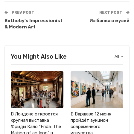
PREV POST
NEXT POST
Sotheby’s Impressionist
Из банка в музей
& Modern Art
You Might Also Like
All
В Лондоне откроется
В Варшаве 12 июня
крупная выставка
пройдёт аукцион
Фриды Кало “Frida: The
современного
Making of an Icon” в
искусства