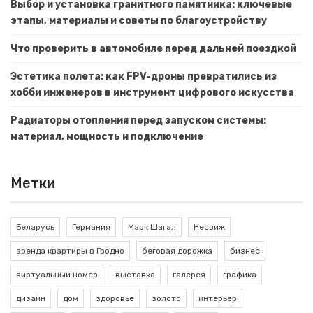
Выбор и установка гранитного памятника: ключевые
этапы, материалы и советы по благоустройству
Что проверить в автомобиле перед дальней поездкой
Эстетика полета: как FPV-дроны превратились из
хобби инженеров в инструмент цифрового искусства
Радиаторы отопления перед запуском системы:
материал, мощность и подключение
Метки
Беларусь
Германия
Марк Шагал
Несвиж
аренда квартиры в Гродно
беговая дорожка
бизнес
виртуальный номер
выставка
галерея
графика
дизайн
дом
здоровье
золото
интерьер