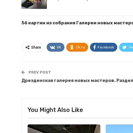
56 картин из собрания Галереи новых мастеро
VK
OK.ru
Facebook
Tw
Share
PREV POST
Дрезденская галерея новых мастеров. Раздел
You Might Also Like