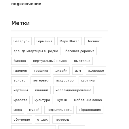
подключение
Метки
Беларусь
Германия
Марк Шагал
Несвиж
аренда квартиры в Гродно
беговая дорожка
бизнес
виртуальный номер
выставка
галерея
графика
дизайн
дом
здоровье
золото
интерьер
искусство
картина
картины
клининг
коллекционирование
красота
культура
кухня
мебель на заказ
мода
музей
недвижимость
образование
обучение
отдых
переезд