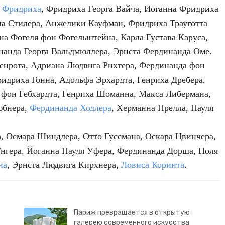
а Фридриха
, Фридриха Георга Вайча, Иоганна Фридриха
ла Стилера, Анжелики Кауфман, Фридриха Трауготта
на Фогеля фон Фогельштейна, Карла Густава Каруса,
инанда Георга Вальдмюллера, Эрнста Фердинанда Оме.
енрота, Адриана Людвига Рихтера, Фердинанда фон
идриха Гонна, Адольфа Эрхардта, Генриха Дребера,
а фон Гебхардта, Генриха Шоманна, Макса Либермана,
юбнера,
Фердинанда Ходлера
, Херманна Прелла, Пауля
, Осмара Шиндлера, Отто Гуссмана, Оскара Цвинчера,
Унгера, Йоганна Пауля Уфера, Фердинанда Дорша, Поля
на
, Эрнста Людвига Кирхнера,
Ловиса Коринта
.
Париж превращается в открытую
галерею современного искусства