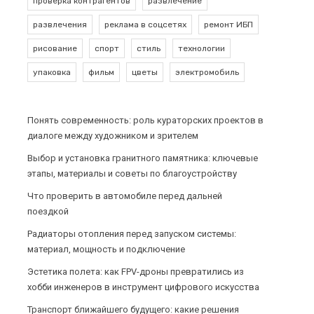
проверка контрагентов
развлечение
развлечения
реклама в соцсетях
ремонт ИБП
рисование
спорт
стиль
технологии
упаковка
фильм
цветы
электромобиль
Понять современность: роль кураторских проектов в
диалоге между художником и зрителем
Выбор и установка гранитного памятника: ключевые
этапы, материалы и советы по благоустройству
Что проверить в автомобиле перед дальней
поездкой
Радиаторы отопления перед запуском системы:
материал, мощность и подключение
Эстетика полета: как FPV-дроны превратились из
хобби инженеров в инструмент цифрового искусства
Транспорт ближайшего будущего: какие решения