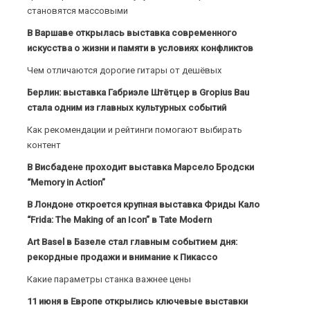
становятся массовыми
В Варшаве открылась выставка современного
искусства о жизни и памяти в условиях конфликтов
Чем отличаются дорогие гитары от дешёвых
Берлин: выставка Габриэле Штётцер в Gropius Bau
стала одним из главных культурных событий
Как рекомендации и рейтинги помогают выбирать
контент
В Висбадене проходит выставка Марсело Бродски
“Memory in Action”
В Лондоне откроется крупная выставка Фриды Кало
“Frida: The Making of an Icon” в Tate Modern
Art Basel в Базеле стал главным событием дня:
рекордные продажи и внимание к Пикассо
Какие параметры станка важнее цены
11 июня в Европе открылись ключевые выставки