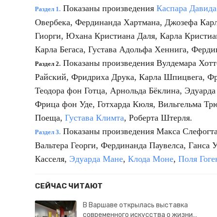
Показаны произведения
Каспара Давид
Раздел 1.
Овербека, Фердинанда Хартмана, Джозефа Кар
Гиорги, Юхана Кристиана Даля, Карла Кристиа
Карла Бегаса, Густава Адольфа Хеннига, Ферд
Показаны произведения Вулдемара Хотт
Раздел 2.
Райский, Фридриха Друка, Карла Шпицвега, Фр
Теодора фон Готца, Арнольда Бёклина, Эдуард
Фрица фон Уде, Готхарда Кюля, Вильгельма Тр
Поеща,
Густава Климта
, Роберта Штерля.
Показаны произведения Макса Слефогта
Раздел 3.
Вальтера Георги, Фердинанда Паувелса, Ганса 
Касселя,
Эдуарда Мане
,
Клода Моне
,
Поля Гоге
СЕЙЧАС ЧИТАЮТ
В Варшаве открылась выставка
современного искусства о жизни…