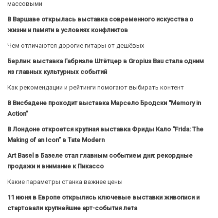
массовыми
В Варшаве открылась выставка современного искусства о
жизни и памяти в условиях конфликтов
Чем отличаются дорогие гитары от дешёвых
Берлин: выставка Габриэле Штётцер в Gropius Bau стала одним
из главных культурных событий
Как рекомендации и рейтинги помогают выбирать контент
В Висбадене проходит выставка Марсело Бродски “Memory in
Action”
В Лондоне откроется крупная выставка Фриды Кало “Frida: The
Making of an Icon” в Tate Modern
Art Basel в Базеле стал главным событием дня: рекордные
продажи и внимание к Пикассо
Какие параметры станка важнее цены
11 июня в Европе открылись ключевые выставки живописи и
стартовали крупнейшие арт-события лета