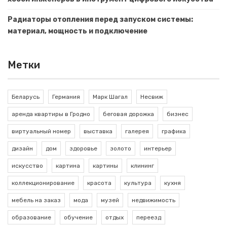
Радиаторы отопления перед запуском системы:
материал, мощность и подключение
Метки
Беларусь
Германия
Марк Шагал
Несвиж
аренда квартиры в Гродно
беговая дорожка
бизнес
виртуальный номер
выставка
галерея
графика
дизайн
дом
здоровье
золото
интерьер
искусство
картина
картины
клининг
коллекционирование
красота
культура
кухня
мебель на заказ
мода
музей
недвижимость
образование
обучение
отдых
переезд