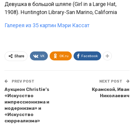
Девушка в большой шляпе (Girl in a Large Hat,
1908). Huntington Library-San Marino, California
Галерея из 35 картин Мэри Кассат
VK
OK.ru
Facebook
Share
PREV POST
NEXT POST
Аукцион Christie’s
Крамской, Иван
«Искусство
Николаевич
импрессионизма и
модернизма» и
«Искусство
сюрреализма»