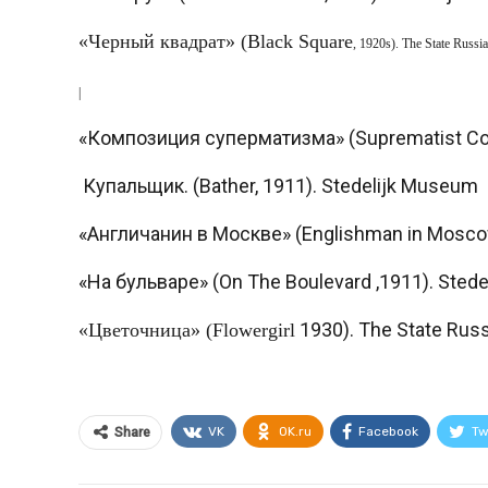
«Черный квадрат» (Black Square
, 1920s). The State Russ
|
«Композиция суперматизма» (Suprematist Com
Купальщик. (Bather, 1911). Stedelijk Museum
«Англичанин в Москве» (Englishman in Moscow
«На бульваре» (On The Boulevard ,1911). Sted
1930).
The State Ru
«
Цветочница
» (Flowergirl
VK
OK.ru
Facebook
Tw
Share