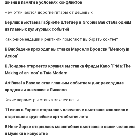
жизни и памяти в условиях конфликтов
Чем отличаются дорогие гитары от дешёвых
Берлин: выставка Габриэле Штётцер в Gropius Bau стала одним
из главных культурных событий
Как рекомендации и рейтинги помогают выбирать контент
В Висбадене проходит выставка Марсело Бродски “Memory in
Action”
В Лондоне откроется крупная выставка Фриды Кало “Frida: The
Making of an Icon” в Tate Modern
Art Basel в Базеле стал главным событием дня: рекордные
продажи и внимание к Пикассо
Какие параметры станка важнее цены
11 июня в Европе открылись ключевые выставки живописи и
стартовали крупнейшие арт-события лета
В Нью-Йорке открылась масштабная выставка о связи человека
и музыки в искусстве