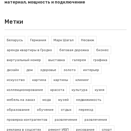
материал, мощность и подключение
Метки
Беларусь
Германия
Марк Шагал
Несвиж
аренда квартиры в Гродно
беговая дорожка
бизнес
виртуальный номер
выставка
галерея
графика
дизайн
дом
здоровье
золото
интерьер
искусство
картина
картины
клининг
коллекционирование
красота
культура
кухня
мебель на заказ
мода
музей
недвижимость
образование
обучение
отдых
переезд
проверка контрагентов
развлечение
развлечения
реклама в соцсетях
ремонт ИБП
рисование
спорт