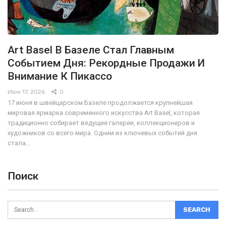
Art Basel В Базеле Стал Главным
Событием Дня: Рекордные Продажи И
Внимание К Пикассо
Июн 17, 2026
0
17 июня в швейцарском Базеле продолжается крупнейшая
мировая ярмарка современного искусства Art Basel, которая
традиционно собирает ведущие галереи, коллекционеров и
художников со всего мира. Одним из ключевых событий дня
стала…
Поиск