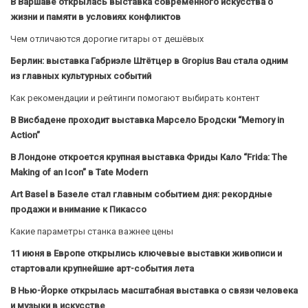
В Варшаве открылась выставка современного искусства о
жизни и памяти в условиях конфликтов
Чем отличаются дорогие гитары от дешёвых
Берлин: выставка Габриэле Штётцер в Gropius Bau стала одним
из главных культурных событий
Как рекомендации и рейтинги помогают выбирать контент
В Висбадене проходит выставка Марсело Бродски “Memory in
Action”
В Лондоне откроется крупная выставка Фриды Кало “Frida: The
Making of an Icon” в Tate Modern
Art Basel в Базеле стал главным событием дня: рекордные
продажи и внимание к Пикассо
Какие параметры станка важнее цены
11 июня в Европе открылись ключевые выставки живописи и
стартовали крупнейшие арт-события лета
В Нью-Йорке открылась масштабная выставка о связи человека
и музыки в искусстве