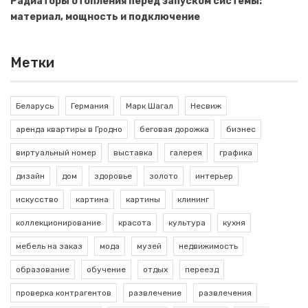
Радиаторы отопления перед запуском системы:
материал, мощность и подключение
Метки
Беларусь
Германия
Марк Шагал
Несвиж
аренда квартиры в Гродно
беговая дорожка
бизнес
виртуальный номер
выставка
галерея
графика
дизайн
дом
здоровье
золото
интерьер
искусство
картина
картины
клининг
коллекционирование
красота
культура
кухня
мебель на заказ
мода
музей
недвижимость
образование
обучение
отдых
переезд
проверка контрагентов
развлечение
развлечения