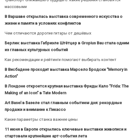
массовыми
В Варшаве открылась выставка современного искусства о
жизни и памяти в условиях конфликтов
Чем отличаются дорогие гитары от дешёвых
Берлин: выставка Габриэле Штётцер в Gropius Bau стала одним
из главных культурных событий
Как рекомендации и рейтинги помогают выбирать контент
В Висбадене проходит выставка Марсело Бродски “Memory in
Action”
В Лондоне откроется крупная выставка Фриды Кало “Frida: The
Making of an Icon” в Tate Modern
Art Basel в Базеле стал главным событием дня: рекордные
продажи и внимание к Пикассо
Какие параметры станка важнее цены
11 июня в Европе открылись ключевые выставки живописи и
стартовали крупнейшие арт-события лета