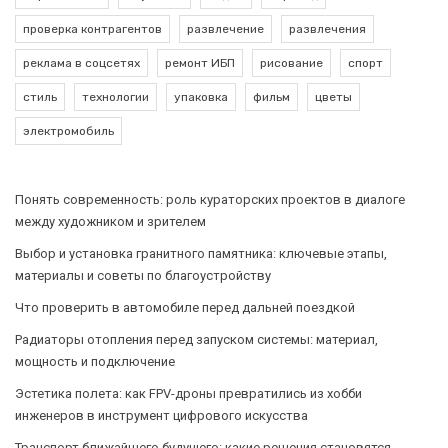
проверка контрагентов
развлечение
развлечения
реклама в соцсетях
ремонт ИБП
рисование
спорт
стиль
технологии
упаковка
фильм
цветы
электромобиль
Понять современность: роль кураторских проектов в диалоге
между художником и зрителем
Выбор и установка гранитного памятника: ключевые этапы,
материалы и советы по благоустройству
Что проверить в автомобиле перед дальней поездкой
Радиаторы отопления перед запуском системы: материал,
мощность и подключение
Эстетика полета: как FPV-дроны превратились из хобби
инженеров в инструмент цифрового искусства
Транспорт ближайшего будущего: какие решения становятся