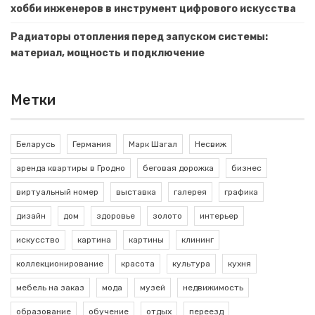
хобби инженеров в инструмент цифрового искусства
Радиаторы отопления перед запуском системы:
материал, мощность и подключение
Метки
Беларусь
Германия
Марк Шагал
Несвиж
аренда квартиры в Гродно
беговая дорожка
бизнес
виртуальный номер
выставка
галерея
графика
дизайн
дом
здоровье
золото
интерьер
искусство
картина
картины
клининг
коллекционирование
красота
культура
кухня
мебель на заказ
мода
музей
недвижимость
образование
обучение
отдых
переезд