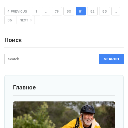
PREVIOUS
1
…
79
80
81
82
83
…
85
NEXT
Поиск
Главное