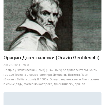
Орацио Джентилески (Orazio Gentileschi)
Авг 22, 2014
0
Орацио Джентилески (Ломи) (1562-1639) родился в итальянском
городе Тоскана в семье ювелира Джованни Батиста Ломи
(Giovanni Battista Lomi). В 1580 г. Орацио переезжает в Рим и живет
в семье дяди, фамилию которого, Джентилески, принял…