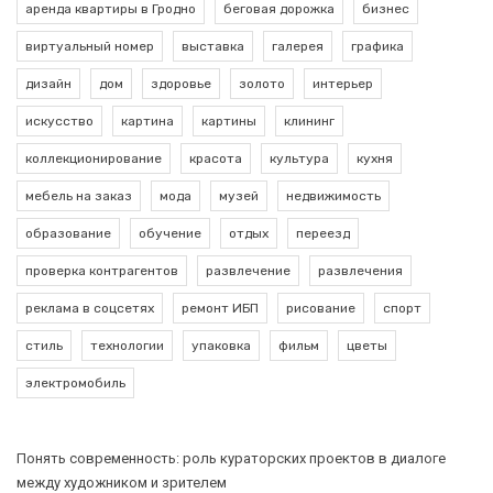
аренда квартиры в Гродно
беговая дорожка
бизнес
виртуальный номер
выставка
галерея
графика
дизайн
дом
здоровье
золото
интерьер
искусство
картина
картины
клининг
коллекционирование
красота
культура
кухня
мебель на заказ
мода
музей
недвижимость
образование
обучение
отдых
переезд
проверка контрагентов
развлечение
развлечения
реклама в соцсетях
ремонт ИБП
рисование
спорт
стиль
технологии
упаковка
фильм
цветы
электромобиль
Понять современность: роль кураторских проектов в диалоге
между художником и зрителем