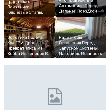
Что Проверить В
Гранитного
Автомобиле Перед
Памятника:
Дальней Поездкой
Ключевые Этапы,
Материалы И…
Эстетика Полета:
Радиаторы
Как FPV-Дроны
Отопления Перед
Превратились Из
Запуском Системы:
Хобби Инженеров В…
Материал, Мощность
И…