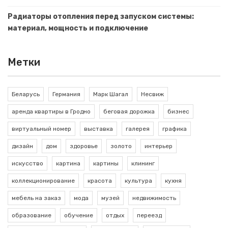
Радиаторы отопления перед запуском системы:
материал, мощность и подключение
Метки
Беларусь
Германия
Марк Шагал
Несвиж
аренда квартиры в Гродно
беговая дорожка
бизнес
виртуальный номер
выставка
галерея
графика
дизайн
дом
здоровье
золото
интерьер
искусство
картина
картины
клининг
коллекционирование
красота
культура
кухня
мебель на заказ
мода
музей
недвижимость
образование
обучение
отдых
переезд