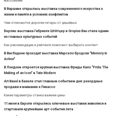
массовыми
В Варшаве открылась выставка современного искусства о
жизни и памяти в условиях конфликтов
Чем отличаются дорогие гитары от дешёвых
Берлин: выставка Габриэле Штётцер в Gropius Bau стала одним
из главных культурных событий
Как рекомендации и рейтинги помогают выбирать контент
В Висбадене проходит выставка Марсело Бродски “Memory in
Action”
В Лондоне откроется крупная выставка Фриды Кало “Frida: The
Making of an Icon” в Tate Modern
Art Basel в Базеле стал главным событием дня: рекордные
продажи и внимание к Пикассо
Какие параметры станка важнее цены
11 июня в Европе открылись ключевые выставки живописи и
стартовали крупнейшие арт-события лета