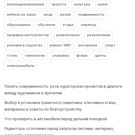
коллекционирование
красота
культура
кухня
мебель на заказ
мода
музей
недвижимость
образование
обучение
отдых
переезд
проверка контрагентов
развлечение
развлечения
реклама в соцсетях
ремонт ИБП
рисование
спорт
стиль
технологии
упаковка
фильм
цветы
электромобиль
Понять современность: роль кураторских проектов в диалоге
между художником и зрителем
Выбор и установка гранитного памятника: ключевые этапы,
материалы и советы по благоустройству
Что проверить в автомобиле перед дальней поездкой
Радиаторы отопления перед запуском системы: материал,