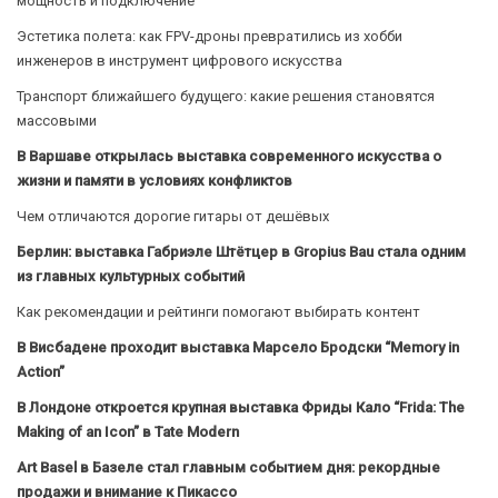
мощность и подключение
Эстетика полета: как FPV-дроны превратились из хобби
инженеров в инструмент цифрового искусства
Транспорт ближайшего будущего: какие решения становятся
массовыми
В Варшаве открылась выставка современного искусства о
жизни и памяти в условиях конфликтов
Чем отличаются дорогие гитары от дешёвых
Берлин: выставка Габриэле Штётцер в Gropius Bau стала одним
из главных культурных событий
Как рекомендации и рейтинги помогают выбирать контент
В Висбадене проходит выставка Марсело Бродски “Memory in
Action”
В Лондоне откроется крупная выставка Фриды Кало “Frida: The
Making of an Icon” в Tate Modern
Art Basel в Базеле стал главным событием дня: рекордные
продажи и внимание к Пикассо