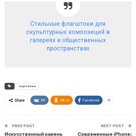
Стильные флагштоки для
скульптурных композиций в
галереях и общественных
пространствах
картинки
VK
OK.ru
Facebook
Share
PREV POST
NEXT POST
Искусственный камень
Современные iPhone: