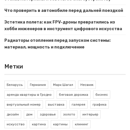
Что проверить в автомобиле перед дальней поездкой
Эстетика полета: как FPV-дроны превратились из
хобби инженеров в инструмент цифрового искусства
Радиаторы отопления перед запуском системы:
материал, мощность и подключение
Метки
Беларусь
Германия
Марк Шагал
Несвиж
аренда квартиры в Гродно
беговая дорожка
бизнес
виртуальный номер
выставка
галерея
графика
дизайн
дом
здоровье
золото
интерьер
искусство
картина
картины
клининг