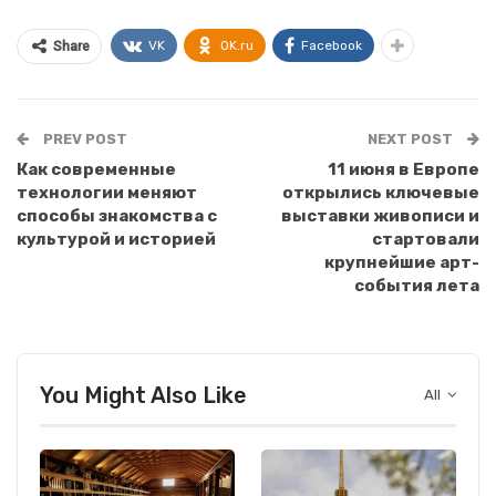
VK
OK.ru
Facebook
Share
PREV POST
NEXT POST
Как современные
11 июня в Европе
технологии меняют
открылись ключевые
способы знакомства с
выставки живописи и
культурой и историей
стартовали
крупнейшие арт-
события лета
You Might Also Like
All