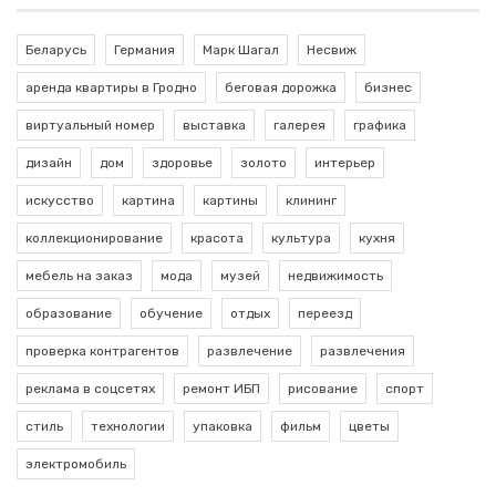
Беларусь
Германия
Марк Шагал
Несвиж
аренда квартиры в Гродно
беговая дорожка
бизнес
виртуальный номер
выставка
галерея
графика
дизайн
дом
здоровье
золото
интерьер
искусство
картина
картины
клининг
коллекционирование
красота
культура
кухня
мебель на заказ
мода
музей
недвижимость
образование
обучение
отдых
переезд
проверка контрагентов
развлечение
развлечения
реклама в соцсетях
ремонт ИБП
рисование
спорт
стиль
технологии
упаковка
фильм
цветы
электромобиль