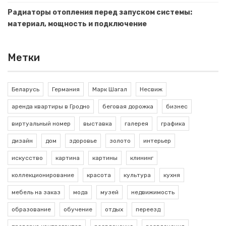
Радиаторы отопления перед запуском системы:
материал, мощность и подключение
Метки
Беларусь
Германия
Марк Шагал
Несвиж
аренда квартиры в Гродно
беговая дорожка
бизнес
виртуальный номер
выставка
галерея
графика
дизайн
дом
здоровье
золото
интерьер
искусство
картина
картины
клининг
коллекционирование
красота
культура
кухня
мебель на заказ
мода
музей
недвижимость
образование
обучение
отдых
переезд