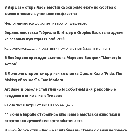
В Варшаве открылась выставка современного искусства о
жизни и памяти в условиях конфликтов
Чем отличаются дорогие гитары от дешёвых
Берлин: выставка Габриэле Штётцер в Gropius Bau стала одним
из главных культурных событий
Как рекомендации и рейтинги помогают выбирать контент
В Висбадене проходит выставка Марсело Бродски “Memory in
Action”
В Лондоне откроется крупная выставка Фриды Кало “Frida: The
Making of an Icon” в Tate Modern
Art Basel в Базеле стал главным событием дня: рекордные
продажи и внимание к Пикассо
Какие параметры станка важнее цены
11 июня в Европе открылись ключевые выставки живописи и
стартовали крупнейшие арт-события лета
В Нью-Йорке открылась масштабная выставка о связи человека