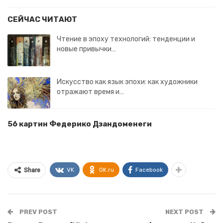
СЕЙЧАС ЧИТАЮТ
Чтение в эпоху технологий: тенденции и
новые привычки…
Искусство как язык эпохи: как художники
отражают время и…
56 картин Федерико Дзандоменеги
VK
OK.ru
Facebook
Share
PREV POST
NEXT POST