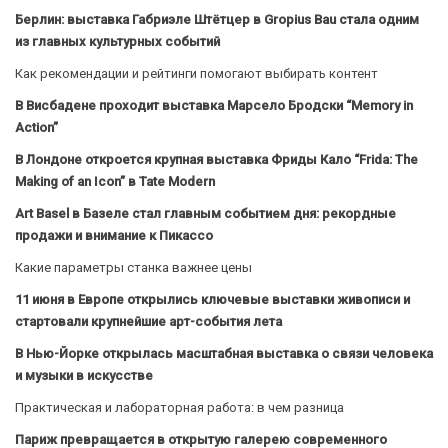
Берлин: выставка Габриэле Штётцер в Gropius Bau стала одним
из главных культурных событий
Как рекомендации и рейтинги помогают выбирать контент
В Висбадене проходит выставка Марсело Бродски “Memory in
Action”
В Лондоне откроется крупная выставка Фриды Кало “Frida: The
Making of an Icon” в Tate Modern
Art Basel в Базеле стал главным событием дня: рекордные
продажи и внимание к Пикассо
Какие параметры станка важнее цены
11 июня в Европе открылись ключевые выставки живописи и
стартовали крупнейшие арт-события лета
В Нью-Йорке открылась масштабная выставка о связи человека
и музыки в искусстве
Практическая и лабораторная работа: в чем разница
Париж превращается в открытую галерею современного