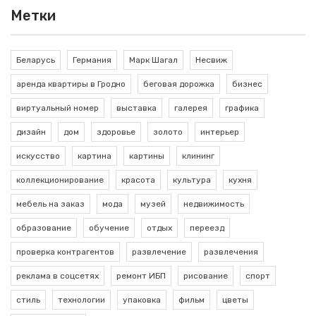
Метки
Беларусь
Германия
Марк Шагал
Несвиж
аренда квартиры в Гродно
беговая дорожка
бизнес
виртуальный номер
выставка
галерея
графика
дизайн
дом
здоровье
золото
интерьер
искусство
картина
картины
клининг
коллекционирование
красота
культура
кухня
мебель на заказ
мода
музей
недвижимость
образование
обучение
отдых
переезд
проверка контрагентов
развлечение
развлечения
реклама в соцсетях
ремонт ИБП
рисование
спорт
стиль
технологии
упаковка
фильм
цветы