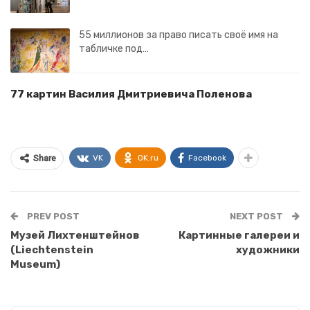
55 миллионов за право писать своё имя на
табличке под…
77 картин Василия Дмитриевича Поленова
VK
OK.ru
Facebook
Share
PREV POST
NEXT POST
Музей Лихтенштейнов
Картинные галереи и
(Liechtenstein
художники
Museum)